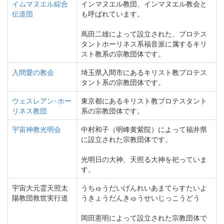
イムマヌエル綜合
インマヌエル教団、インマヌエル教会と
伝道団
も呼ばれています。
蔦田二雄によって設立された、プロテス
タントホーリネス系福音派に属するキリ
スト教系の宗教団体です。
入間愛の教会
埼玉県入間市にあるキリスト教プロテス
タント系の宗教団体です。
ウェスレアン･ホー
東京都にあるキリスト教プロテスタント
リネス教団
系の宗教団体です。
宇宙神教光明会
中村和子（明峰黄紫院）によって福井県
に設立された宗教団体です。
光明日の大神、天照る大神を祀っていま
す。
宇宙大元霊天照太
うちゅうだいげんれいあまてらすたいよ
陽教団救世実行道
うきょうだんきゅうせいじっこうどう
岡田憲明によって設立された宗教団体で