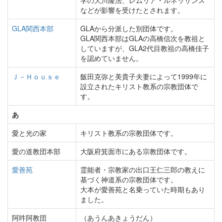
学の大川隆法、レムリア・ルネッサンス
などが影響を受けたとされます。
GLA関西本部
GLAから分派した別団体です。
GLA関西本部はGLAの高橋信次を教祖と
していますが、GLA2代目教祖の高橋佳子
を認めていません。
Ｊ－Ｈｏｕｓｅ
飯田克弥と美貴子夫妻によって1999年に
設立されたキリスト教系の宗教団体で
す。
あ
愛と光の家
キリスト教系の宗教団体です。
愛の道教団本部
大阪府箕面市にある宗教団体です。
愛善苑
霊能者・宗教家の出口王仁三郎の教えに
基づく神道系の宗教団体です。
大本が愛善苑と名乗っていた時期もあり
ました。
阿吽阿教団
（あうんあきょうだん）