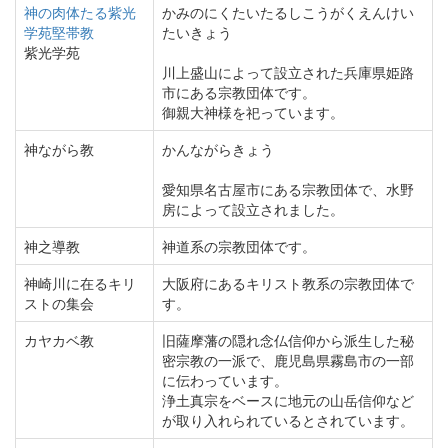
神の肉体たる紫光
かみのにくたいたるしこうがくえんけい
学苑堅帯教
たいきょう
紫光学苑
川上盛山によって設立された兵庫県姫路
市にある宗教団体です。
御親大神様を祀っています。
神ながら教
かんながらきょう
愛知県名古屋市にある宗教団体で、水野
房によって設立されました。
神之導教
神道系の宗教団体です。
神崎川に在るキリ
大阪府にあるキリスト教系の宗教団体で
ストの集会
す。
カヤカベ教
旧薩摩藩の隠れ念仏信仰から派生した秘
密宗教の一派で、鹿児島県霧島市の一部
に伝わっています。
浄土真宗をベースに地元の山岳信仰など
が取り入れられているとされています。