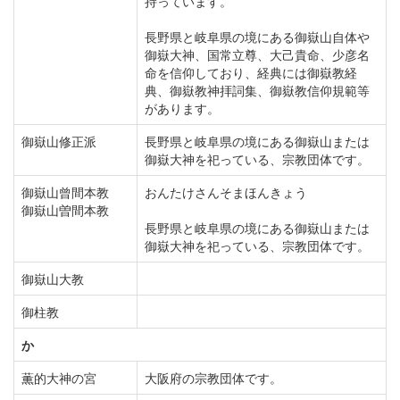
持っています。
長野県と岐阜県の境にある御嶽山自体や
御嶽大神、国常立尊、大己貴命、少彦名
命を信仰しており、経典には御嶽教経
典、御嶽教神拝詞集、御嶽教信仰規範等
があります。
御嶽山修正派
長野県と岐阜県の境にある御嶽山または
御嶽大神を祀っている、宗教団体です。
御嶽山曾間本教
おんたけさんそまほんきょう
御嶽山曽間本教
長野県と岐阜県の境にある御嶽山または
御嶽大神を祀っている、宗教団体です。
御嶽山大教
御柱教
か
薫的大神の宮
大阪府の宗教団体です。