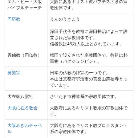
エム・ビー・大阪
大阪にあるキリスト教バプテスト系の宗
バイブルチャーチ
教団体です。
円応教
えんのうきょう
深田千代子を教祖に深田長治によって設
立された宗教団体です。
信者数は46万人以上とされています。
圓佛教（円仏教）
韓国で設立された宗教団体で、教祖は朴
重彬（バクジュンビン）。
黄檗宗
日本の仏教の禅宗の一つです。
本山は京都府宇治市の黄檗山萬福寺とっ
ています。
大在家八雲社
さいたま市神道系の宗教団体です。
大阪に在る教会
大阪府にあるキリスト教系の宗教団体で
す。
大阪みぎわチャペ
大阪府にあるキリスト教プロテスタント
ル
系の宗教団体です。