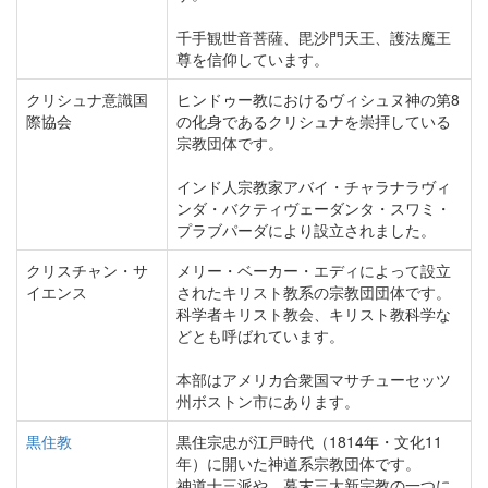
千手観世音菩薩、毘沙門天王、護法魔王
尊を信仰しています。
クリシュナ意識国
ヒンドゥー教におけるヴィシュヌ神の第8
際協会
の化身であるクリシュナを崇拝している
宗教団体です。
インド人宗教家アバイ・チャラナラヴィ
ンダ・バクティヴェーダンタ・スワミ・
プラブパーダにより設立されました。
クリスチャン・サ
メリー・ベーカー・エディによって設立
イエンス
されたキリスト教系の宗教団団体です。
科学者キリスト教会、キリスト教科学な
どとも呼ばれています。
本部はアメリカ合衆国マサチューセッツ
州ボストン市にあります。
黒住教
黒住宗忠が江戸時代（1814年・文化11
年）に開いた神道系宗教団体です。
神道十三派や、幕末三大新宗教の一つに