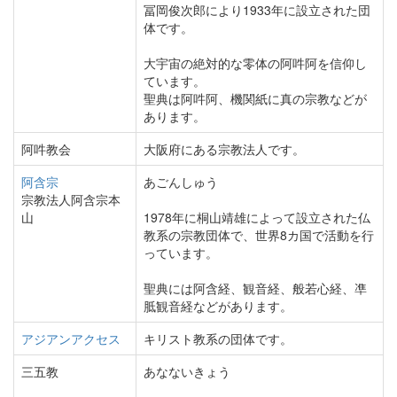
冨岡俊次郎により1933年に設立された団
体です。
大宇宙の絶対的な零体の阿吽阿を信仰し
ています。
聖典は阿吽阿、機関紙に真の宗教などが
あります。
阿吽教会
大阪府にある宗教法人です。
阿含宗
あごんしゅう
宗教法人阿含宗本
山
1978年に桐山靖雄によって設立された仏
教系の宗教団体で、世界8カ国で活動を行
っています。
聖典には阿含経、観音経、般若心経、凖
胝観音経などがあります。
アジアンアクセス
キリスト教系の団体です。
三五教
あなないきょう