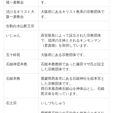
槻一麦教会
す。
活けるキリスト大
大阪府にあるキリスト教系の宗教団体で
阪一麦教会
す。
生駒白水山釈王宗
いじゅん
高安龍泉によって設立された宗教団体
で、琉球の主神とされるキンモンマン
（君真物）を崇拝しています。
五十鈴苑
大阪府にある宗教団体です。
石鎚神霊本教
石鎚本教教師であった藤田マサ氏が設立
した宗教団体です。
石鎚本教
愛媛県西条市にある石鎚神社を総本宮と
した宗教団体です。
西日本最高峰石鎚山を神体山とし、石鎚
毘古命を祀っています。
石土宗
いしづちしゅう
愛媛県石鎚山の石中寺を総本山とする仏