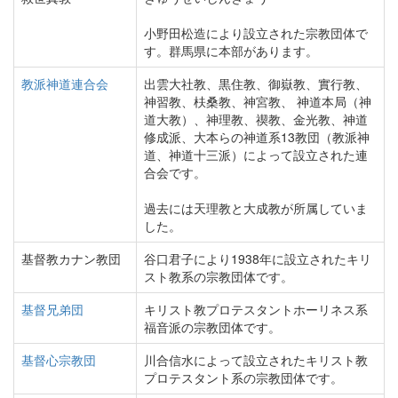
小野田松造により設立された宗教団体で
す。群馬県に本部があります。
教派神道連合会
出雲大社教、黒住教、御嶽教、實行教、
神習教、枎桑教、神宮教、 神道本局（神
道大教）、神理教、禊教、金光教、神道
修成派、大本らの神道系13教団（教派神
道、神道十三派）によって設立された連
合会です。
過去には天理教と大成教が所属していま
した。
基督教カナン教団
谷口君子により1938年に設立されたキリ
スト教系の宗教団体です。
基督兄弟団
キリスト教プロテスタントホーリネス系
福音派の宗教団体です。
基督心宗教団
川合信水によって設立されたキリスト教
プロテスタント系の宗教団体です。