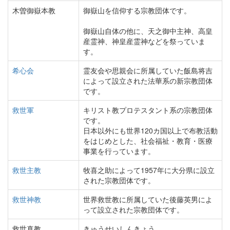
木曽御嶽本教
御嶽山を信仰する宗教団体です。
御嶽山自体の他に、天之御中主神、高皇
産霊神、神皇産霊神などを祭っていま
す。
希心会
霊友会や思親会に所属していた飯島将吉
によって設立された法華系の新宗教団体
です。
救世軍
キリスト教プロテスタント系の宗教団体
です。
日本以外にも世界120カ国以上で布教活動
をはじめとした、社会福祉・教育・医療
事業を行っています。
救世主教
牧喜之助によって1957年に大分県に設立
された宗教団体です。
救世神教
世界救世教に所属していた後藤英男によ
って設立された宗教団体です。
救世真教
きゅうせいしんきょう