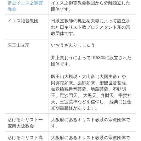
伊豆イエス之御霊
イエス之御霊教会教団から分離独立した
教会
団体です。
イエス福音教団
日系宣教師の穐近祐夫妻によって設立さ
れた日キリスト教プロテスタント系の宗
教団体です。
医王山立宗
いおうざんりっしゅう
井上貴おうによって1953年に設立された
団体です。
医王山大権現・大山命（大国主命）や、
阿弥陀如来。薬師如来、聖観世音菩薩、
如意輪観世音菩薩、地蔵菩薩、不動明
王、毘沙門天、 大黒天、弁財天、宇賀神
天、三宝荒神などを信仰し、 経典には金
光明最勝経があります。
活けるキリスト一
大阪府にあるキリスト教系の宗教団体で
麦南大阪教会
す。
活けるキリスト高
大阪府にあるキリスト教系の宗教団体で