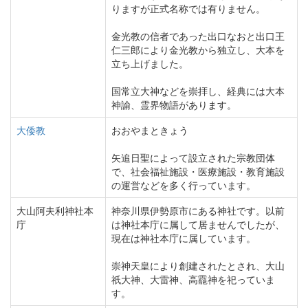
りますが正式名称では有りません。
金光教の信者であった出口なおと出口王
仁三郎により金光教から独立し、大本を
立ち上げました。
国常立大神などを崇拝し、経典には大本
神諭、霊界物語があります。
大倭教
おおやまときょう
矢追日聖によって設立された宗教団体
で、社会福祉施設・医療施設・教育施設
の運営などを多く行っています。
大山阿夫利神社本
神奈川県伊勢原市にある神社です。以前
庁
は神社本庁に属して居ませんでしたが、
現在は神社本庁に属しています。
崇神天皇により創建されたとされ、大山
祇大神、大雷神、高龗神を祀っていま
す。