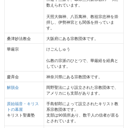
数えられています。
天照大御神、八百萬神、教祖宗忠神を崇
拝し、伊勢神宮とも関係を持っていま
す。
桑津妙法教会
大阪府にある宗教団体です。
華厳宗
けごんしゅう
仏教の宗派のひとつで、華厳経を経典と
しています。
慶斉会
神奈川県にある宗教団体です。
解脱会
岡野聖法により設立された宗教団体で、
アメリカにも支部があります。
原始福音・キリス
手島郁郎によって設立されたキリスト教
トの幕屋
系宗教団体です。
キリスト聖書塾
支部は90箇所あり、数千人の信者が居る
とされています。