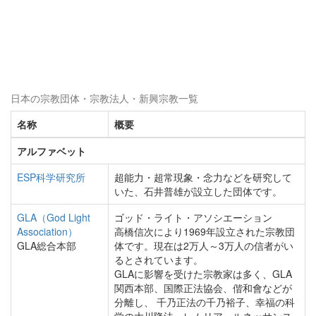
日本の宗教団体・宗教法人・新興宗教一覧
名称
概要
アルファベット
ESP科学研究所
超能力・超常現象・念力などを研究して
いた、石井普雄が設立した団体です。
GLA（God Light
ゴッド・ライト・アソシエーション
Association）
高橋信次により1969年設立された宗教団
GLA総合本部
体です。現在は2万人～3万人の信者がい
るとされています。
GLAに影響を受けた宗教家は多く、GLA
関西本部、国際正法協会、偕和會などが
分離し、 千乃正法の千乃裕子、幸福の科