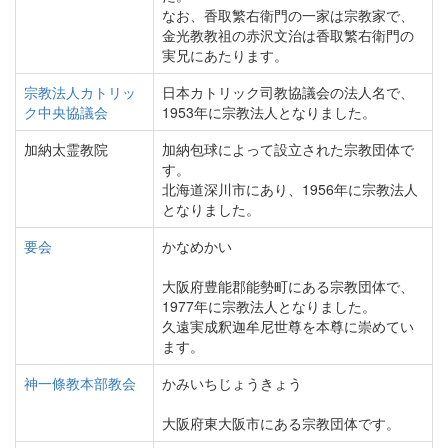
なお、香取繁右衛門の一家は宗教家で、
金光教教祖の赤沢文治は香取繁右衛門の
実兄にあたります。
宗教法人カトリッ
日本カトリック司教協議会の法人名で、
ク中央協議会
1953年に宗教法人となりました。
加納太霊教院
加納包球によって設立された宗教団体で
す。
北海道深川市にあり、1956年に宗教法人
となりました。
要会
かなめかい
大阪府豊能郡能勢町にある宗教団体で、
1977年に宗教法人となりました。
久遠実成釈迦牟尼世尊を本尊に崇めてい
ます。
神一條教本部教会
かみいちじょうきょう
大阪府東大阪市にある宗教団体です。