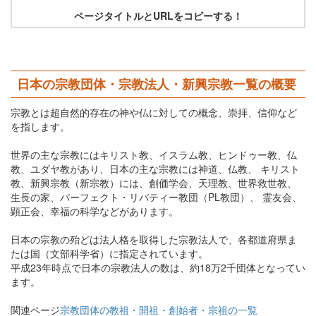
ページタイトルとURLをコピーする！
日本の宗教団体・宗教法人・新興宗教一覧の概要
宗教とは超自然的存在の神や仏に対しての概念、崇拝、信仰など
を指します。
世界の主な宗教にはキリスト教、イスラム教、ヒンドゥー教、仏
教、ユダヤ教があり、日本の主な宗教には神道、仏教、 キリスト
教、新興宗教（新宗教）には、創価学会、天理教、世界救世教、
生長の家、パーフェクト・リバティー教団（PL教団）、 霊友会、
顕正会、幸福の科学などがあります。
日本の宗教の殆どは法人格を取得した宗教法人で、各都道府県ま
たは国（文部科学省）に指定されています。
平成23年時点で日本の宗教法人の数は、約18万2千団体となってい
ます。
関連ページ
宗教団体の教祖・開祖・創始者・宗祖の一覧