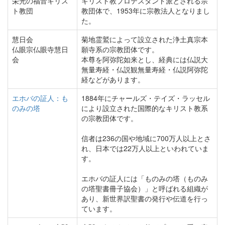
栄光の福音キリス
キリスト教プロテスタント派とされる宗
ト教団
教団体で、1953年に宗教法人となりまし
た。
慧日会
菊地霊鷲によって設立された浄土真宗本
仏眼宗仏眼寺慧日
願寺系の宗教団体です。
会
本尊を阿弥陀如来とし、経典には仏説大
無量寿経・仏説観無量寿経・仏説阿弥陀
経などがあります。
エホバの証人：も
1884年にチャールズ・テイズ・ラッセル
のみの塔
により設立された国際的なキリスト教系
の宗教団体です。
信者は236の国や地域に700万人以上とさ
れ、日本では22万人以上といわれていま
す。
エホバの証人には「ものみの塔（ものみ
の塔聖書冊子協会）」と呼ばれる組織が
あり、新世界訳聖書の発行や伝道を行っ
ています。