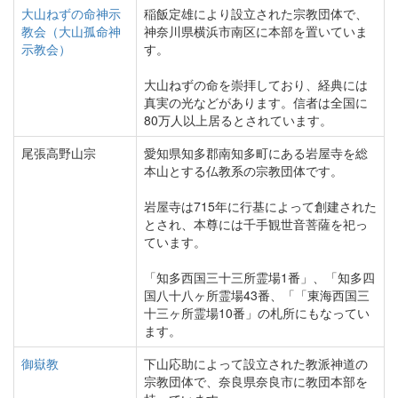
大山ねずの命神示
稲飯定雄により設立された宗教団体で、
教会（大山孤命神
神奈川県横浜市南区に本部を置いていま
示教会）
す。
大山ねずの命を崇拝しており、経典には
真実の光などがあります。信者は全国に
80万人以上居るとされています。
尾張高野山宗
愛知県知多郡南知多町にある岩屋寺を総
本山とする仏教系の宗教団体です。
岩屋寺は715年に行基によって創建された
とされ、本尊には千手観世音菩薩を祀っ
ています。
「知多西国三十三所霊場1番」、「知多四
国八十八ヶ所霊場43番、「「東海西国三
十三ヶ所霊場10番」の札所にもなってい
ます。
御嶽教
下山応助によって設立された教派神道の
宗教団体で、奈良県奈良市に教団本部を