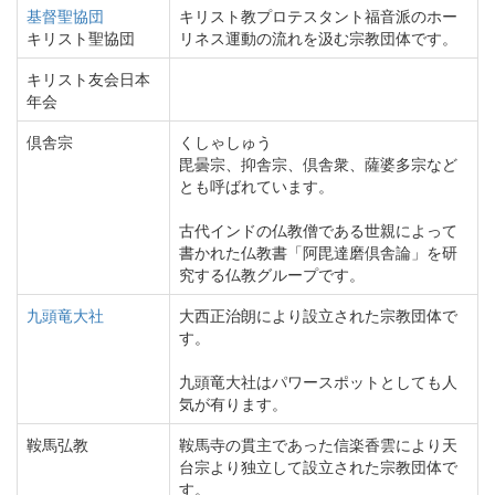
基督聖協団
キリスト教プロテスタント福音派のホー
キリスト聖協団
リネス運動の流れを汲む宗教団体です。
キリスト友会日本
年会
倶舎宗
くしゃしゅう
毘曇宗、抑舎宗、倶舎衆、薩婆多宗など
とも呼ばれています。
古代インドの仏教僧である世親によって
書かれた仏教書「阿毘達磨倶舎論」を研
究する仏教グループです。
九頭竜大社
大西正治朗により設立された宗教団体で
す。
九頭竜大社はパワースポットとしても人
気が有ります。
鞍馬弘教
鞍馬寺の貫主であった信楽香雲により天
台宗より独立して設立された宗教団体で
す。