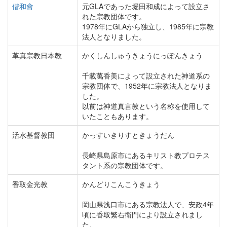
偕和會
元GLAであった堀田和成によって設立さ
れた宗教団体です。
1978年にGLAから独立し、1985年に宗教
法人となりました。
革真宗教日本教
かくしんしゅうきょうにっぽんきょう
千載萬香美によって設立された神道系の
宗教団体で、1952年に宗教法人となりま
した。
以前は神道真言教という名称を使用して
いたこともあります。
活水基督教団
かっすいきりすときょうだん
長崎県島原市にあるキリスト教プロテス
タント系の宗教団体です。
香取金光教
かんどりこんこうきょう
岡山県浅口市にある宗教法人で、安政4年
頃に香取繁右衛門により設立されまし
た。