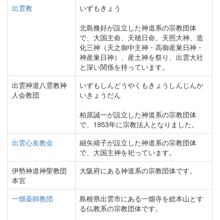
出雲教
いずもきょう
北島脩好が設立した神道系の宗教団体
で、大国主命、天穂日命、天照大神、造
化三神（天之御中主神・高御産巣日神・
神産巣日神）、産土神を祭り、出雲大社
と深い関係を持っています。
出雲神道八雲教神
いずもしんどうやくもきょうしんじんか
人会教団
いきょうだん
柏原誠一が設立した神道系の宗教団体
で、1953年に宗教法人となりました。
出雲心友教会
細矢靖子が設立した神道系の宗教団体
で、大国主神を祀っています。
伊勢神道神聖教団
大阪府にある神道系の宗教団体です。
本宮
一畑薬師教団
島根県出雲市にある一畑寺を総本山とす
る仏教系の宗教団体です。