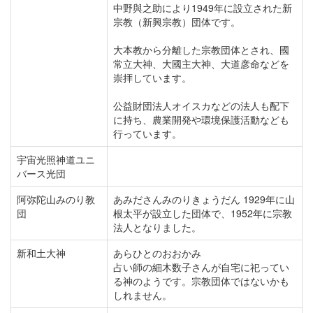
中野與之助により1949年に設立された新
宗教（新興宗教）団体です。
大本教から分離した宗教団体とされ、國
常立大神、大國主大神、大道彦命などを
崇拝しています。
公益財団法人オイスカなどの法人も配下
に持ち、農業開発や環境保護活動なども
行っています。
宇宙光照神道ユニ
バース光団
阿弥陀山みのり教
あみださんみのりきょうだん 1929年に山
団
根太平が設立した団体で、1952年に宗教
法人となりました。
新和土大神
あらひとのおおかみ
占い師の細木数子さんが自宅に祀ってい
る神のようです。宗教団体ではないかも
しれません。