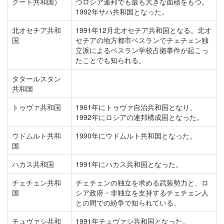
クート共和国）
つロシア連邦でも最も大きな面積をもつ。
1992年サハ共和国となった。
北オセチア共和
1991年12月北オセチア共和国となる。北オ
国
セチアの地方都市ベスランでチェチェン独
立派によるベスラン学校占拠事件が起こっ
たことでも知られる。
タタールスタン
共和国
トゥヴァ共和国
1961年にトゥヴァ自治共和国となり、
1992年にロシアの連邦構成国となった。
ウドムルト共和
1990年にウドムルト共和国となった。
国
ハカス共和国
1991年にハカス共和国となった。
チェチェン共和
チェチェンの独立を求める武装勢力と、ロ
国
シア政府・非独立を支持するチェチェン人
との間での紛争で知られている。
チュヴァシ共和
1991年チュヴァシ共和国となった。