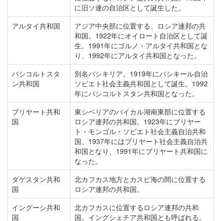
に旧ソ連の自治区として誕生した。
アルタイ共和国
アジア中央部に位置する、ロシア連邦の共
和国。1922年にオイロート自治区として誕
生。1991年にゴルノ・アルタイ共和国とな
り、1992年にアルタイ共和国となった。
バシコルトスタ
別名バシキリア。1919年にバシキール自治
ン共和国
ソビエト社会主義共和国として誕生。1992
年にバシコルトスタン共和国となった。
ブリヤート共和
東シベリアのバイカル湖南東部に位置する
国
ロシア連邦の共和国。1923年にブリヤー
ト・モンゴル・ソビエト社会主義自治共和
国、1937年にはブリヤート社会主義自治共
和国となり、1991年にブリヤート共和国に
なった。
ダゲスタン共和
北カフカス地方とカスピ海の間に位置する
国
ロシア連邦の共和国。
イングーシ共和
北カフカスに位置するロシア連邦の共和
国
国。イングシェチア共和国とも呼ばれる。