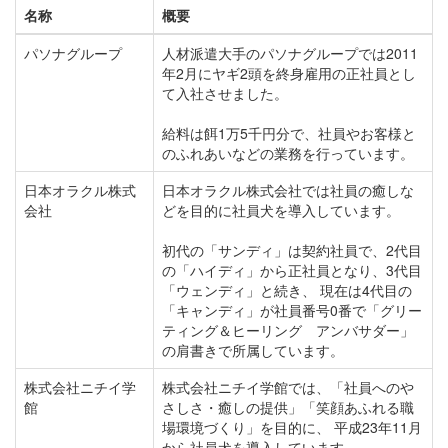
名称
概要
パソナグループ
人材派遣大手のパソナグループでは2011
年2月にヤギ2頭を終身雇用の正社員とし
て入社させました。
給料は餌1万5千円分で、社員やお客様と
のふれあいなどの業務を行っています。
日本オラクル株式
日本オラクル株式会社では社員の癒しな
会社
どを目的に社員犬を導入しています。
初代の「サンディ」は契約社員で、2代目
の「ハイディ」から正社員となり、3代目
「ウェンディ」と続き、 現在は4代目の
「キャンディ」が社員番号0番で「グリー
ティング＆ヒーリング アンバサダー」
の肩書きで所属しています。
株式会社ニチイ学
株式会社ニチイ学館では、「社員へのや
館
さしさ・癒しの提供」「笑顔あふれる職
場環境づくり」を目的に、 平成23年11月
から社員犬を導入しています。