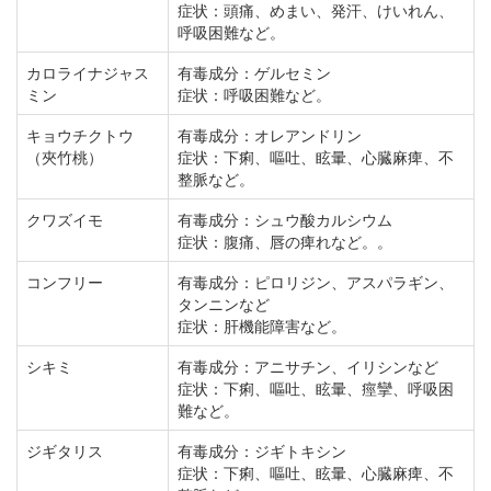
症状：頭痛、めまい、発汗、けいれん、
呼吸困難など。
カロライナジャス
有毒成分：ゲルセミン
ミン
症状：呼吸困難など。
キョウチクトウ
有毒成分：オレアンドリン
（夾竹桃）
症状：下痢、嘔吐、眩暈、心臓麻痺、不
整脈など。
クワズイモ
有毒成分：シュウ酸カルシウム
症状：腹痛、唇の痺れなど。。
コンフリー
有毒成分：ピロリジン、アスパラギン、
タンニンなど
症状：肝機能障害など。
シキミ
有毒成分：アニサチン、イリシンなど
症状：下痢、嘔吐、眩暈、痙攣、呼吸困
難など。
ジギタリス
有毒成分：ジギトキシン
症状：下痢、嘔吐、眩暈、心臓麻痺、不