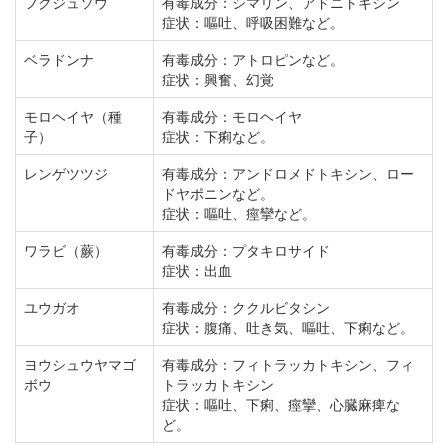
フクジュソウ
有毒成分：シマリン、アドニトキシン
症状：嘔吐、呼吸困難など。
ベラドンナ
有毒成分：アトロピンなど。
症状：興奮、幻覚
モロヘイヤ（種
有毒成分：モロヘイヤ
子）
症状：下痢など。
レンゲツツジ
有毒成分：アンドロメドトキシン、ロー
ドヤポニンなど。
症状：嘔吐、痙攣など。
ワラビ（蕨）
有毒成分：プタキロサイド
症状：出血
ユウガオ
有毒成分：ククルビタシン
症状：腹痛、吐き気、嘔吐、下痢など。
ヨウシュウヤマゴ
有毒成分：フィトラッカトキシン、フィ
ボウ
トラッカトキシン
症状：嘔吐、下痢、痙攣、心臓麻痺な
ど。