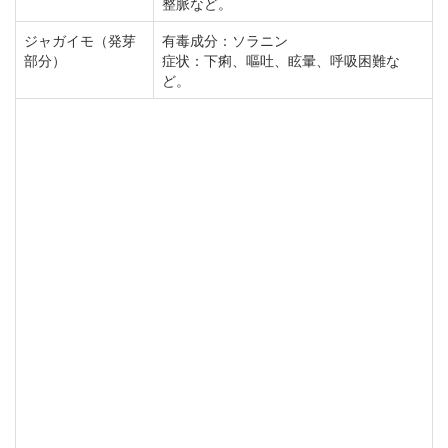
整脈など。
ジャガイモ（発芽
有毒成分：ソラニン
部分）
症状：下痢、嘔吐、眩暈、呼吸困難な
ど。