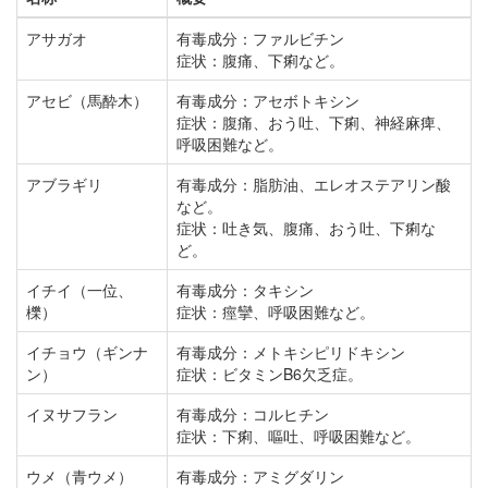
アサガオ
有毒成分：ファルビチン
症状：腹痛、下痢など。
アセビ（馬酔木）
有毒成分：アセボトキシン
症状：腹痛、おう吐、下痢、神経麻痺、
呼吸困難など。
アブラギリ
有毒成分：脂肪油、エレオステアリン酸
など。
症状：吐き気、腹痛、おう吐、下痢な
ど。
イチイ（一位、
有毒成分：タキシン
櫟）
症状：痙攣、呼吸困難など。
イチョウ（ギンナ
有毒成分：メトキシピリドキシン
ン）
症状：ビタミンB6欠乏症。
イヌサフラン
有毒成分：コルヒチン
症状：下痢、嘔吐、呼吸困難など。
ウメ（青ウメ）
有毒成分：アミグダリン