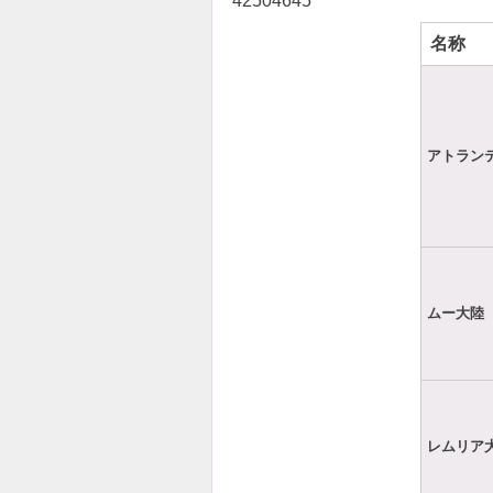
42504645
名称
アトラン
ムー大陸
レムリア