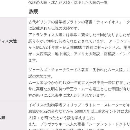
伝説の大陸・沈んだ大陸・沈没した大陸の一覧
説明
古代ギリシアの哲学者プラトンの著書「ティマイオス」「
に記載された伝説の大陸です。
アトランティス大陸には非常に繁栄した王国がありました
ティス大陸
怒りをかい海中に沈められたとされています。 アトランテ
から約1万2千年前～紀元前9000年以前に有ったとされ、場
が、大西洋説・地中海説・アメリカ大陸説・南極説・イン
ます。
ジェームズ・チャーチワードの著書「失われたムー大陸」
説の大陸です。
ムー大陸は今から約1万2千年前に太平洋中央一帯に存在した
常に高度な文明を持つ帝王ラ・ムーを君主とした帝国が有
神の怒りにふれ海中に沈んだとされています。
イギリスの動物学者フィリップ・ラトレー・スレーターが
息域や化石の分布などから 5000万年以上前のインド洋に大
大陸
大陸 ）が有ったという説を唱えました。
また、ブラヴァツキー夫人の著書「シークレット・ドクト