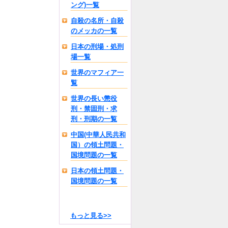
ング)一覧
自殺の名所・自殺
のメッカの一覧
日本の刑場・処刑
場一覧
世界のマフィア一
覧
世界の長い懲役
刑・禁固刑・求
刑・刑期の一覧
中国(中華人民共和
国）の領土問題・
国境問題の一覧
日本の領土問題・
国境問題の一覧
もっと見る>>