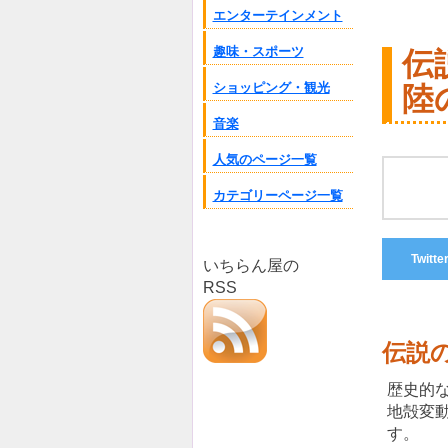
エンターテインメント
趣味・スポーツ
伝
ショッピング・観光
陸
音楽
人気のページ一覧
カテゴリーページ一覧
Twitte
いちらん屋の
RSS
伝説
歴史的
地殻変
す。