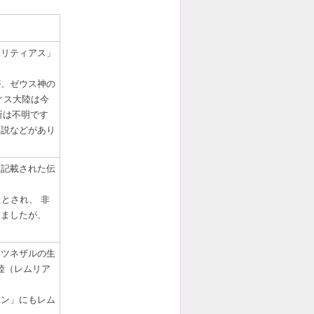
クリティアス」
が、ゼウス神の
ィス大陸は今
所は不明です
ド説などがあり
に記載された伝
とされ、 非
りましたが、
キツネザルの生
陸（レムリア
リン」にもレム