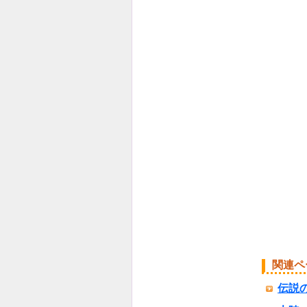
関連ペ
伝説