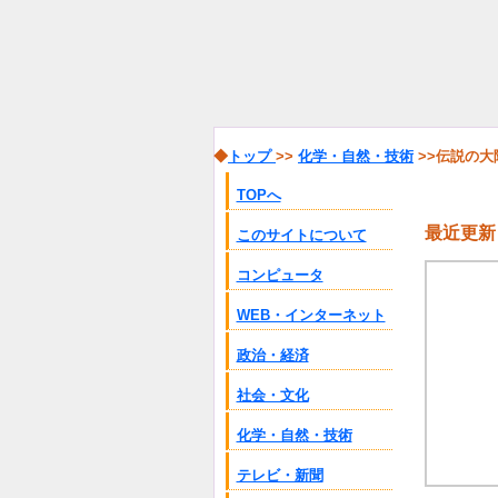
◆
トップ
>>
化学・自然・技術
>>伝説の
TOPへ
最近更新
このサイトについて
コンピュータ
WEB・インターネット
政治・経済
社会・文化
化学・自然・技術
テレビ・新聞