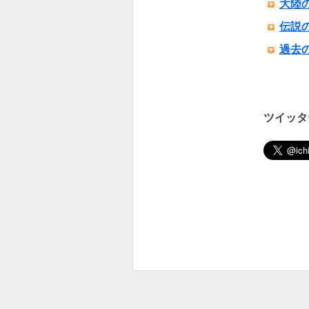
大陸
伝説
過去
ツイッタ