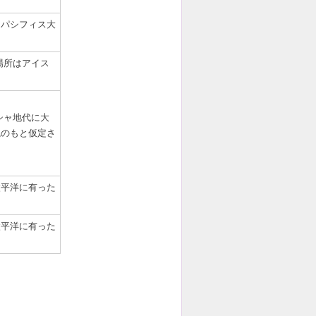
にパシフィス大
場所はアイス
シャ地代に大
説のもと仮定さ
太平洋に有った
太平洋に有った