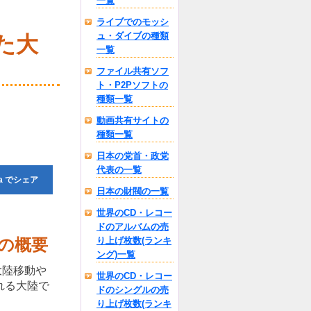
一覧
ライブでのモッシ
ュ・ダイブの種類
た大
一覧
ファイル共有ソフ
ト・P2Pソフトの
種類一覧
動画共有サイトの
種類一覧
日本の党首・政党
代表の一覧
a
でシェア
日本の財閥の一覧
世界のCD・レコー
ドのアルバムの売
の概要
り上げ枚数(ランキ
ング)一覧
大陸移動や
世界のCD・レコー
れる大陸で
ドのシングルの売
り上げ枚数(ランキ