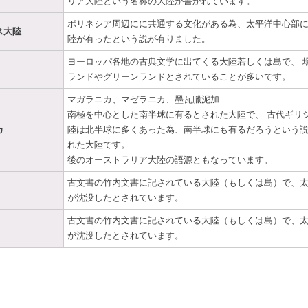
リア大陸という名称の大陸が書かれています。
ポリネシア周辺にに共通する文化がある為、太平洋中心部
ス大陸
陸が有ったという説が有りました。
ヨーロッパ各地の古典文学に出てくる大陸若しくは島で、 
ランドやグリーンランドとされていることが多いです。
マガラニカ、マゼラニカ、墨瓦臘泥加
南極を中心とした南半球に有るとされた大陸で、 古代ギリ
カ
陸は北半球に多くあった為、南半球にも有るだろうという
れた大陸です。
後のオーストラリア大陸の語源ともなっています。
古文書の竹内文書に記されている大陸（もしくは島）で、
が沈没したとされています。
古文書の竹内文書に記されている大陸（もしくは島）で、
が沈没したとされています。