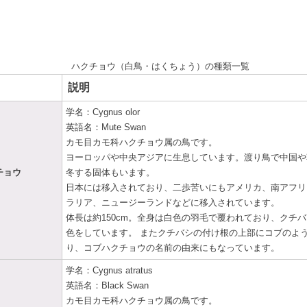
ハクチョウ（白鳥・はくちょう）の種類一覧
説明
学名：Cygnus olor
英語名：Mute Swan
カモ目カモ科ハクチョウ属の鳥です。
ヨーロッパや中央アジアに生息しています。渡り鳥で中国や
チョウ
冬する固体もいます。
日本には移入されており、二歩苦いにもアメリカ、南アフリ
ラリア、ニュージーランドなどに移入されています。
体長は約150cm。全身は白色の羽毛で覆われており、クチ
色をしています。 またクチバシの付け根の上部にコブのよ
り、コブハクチョウの名前の由来にもなっています。
学名：Cygnus atratus
英語名：Black Swan
カモ目カモ科ハクチョウ属の鳥です。