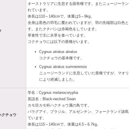
オーストラリアに生息する固有種です。またニュージーラン
れています。
体長は110～140cmで、体重は5～9kg。
全身は黒色の羽毛に覆われていますが、羽の先端部は白色と
す。またクチバシは赤褐色をしています。
ウ
草食性で主に水草を食べています。
コクチョウには以下の亜種がいます。
Cygnus atratus atratus
コクチョウの基本種です。
Cygnus atratus sumnerensis
ニュージーランドに生息していた亜種ですが、マオリ
により絶滅しました。
学名：Cygnus melanocorypha
英語名：Black-necked Swan
カモ目カモ科ハクチョウ属の鳥です。
パラグアイ、ブラジル、アルゼンチン、フォークランド諸島
ハクチョウ
ています。
体長は115～140cmで、体重は4.5～6.7kg。