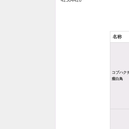
42504426
名称
コブハク
瘤白鳥