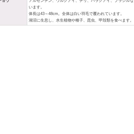
チョウ
アルゼンチン、ウルグアイ、チリ、パラグアイ、ブラジルな
います。
体長は43～48cm。全体は白い羽毛で覆われています。
湖沼に生息し、水生植物や種子、昆虫、甲殻類を食べます。