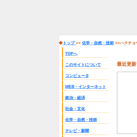
◆
トップ
>>
化学・自然・技術
>>ハクチ
TOPへ
最近更新
このサイトについて
コンピュータ
WEB・インターネット
政治・経済
社会・文化
化学・自然・技術
テレビ・新聞