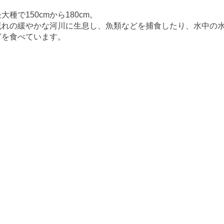
大種で150cmから180cm。
流れの緩やかな河川に生息し、魚類などを捕食したり、水中の
どを食べています。