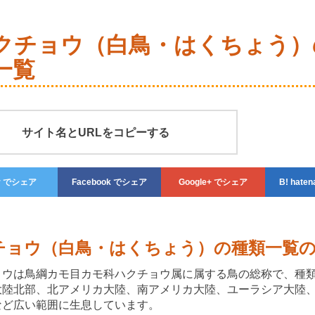
クチョウ（白鳥・はくちょう）
一覧
サイト名とURLをコピーする
r
でシェア
Facebook
でシェア
Google+
でシェア
haten
チョウ（白鳥・はくちょう）の種類一覧
ョウは鳥綱カモ目カモ科ハクチョウ属に属する鳥の総称で、種
大陸北部、北アメリカ大陸、南アメリカ大陸、ユーラシア大陸
など広い範囲に生息しています。