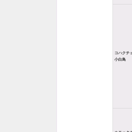
コハクチ
小白鳥