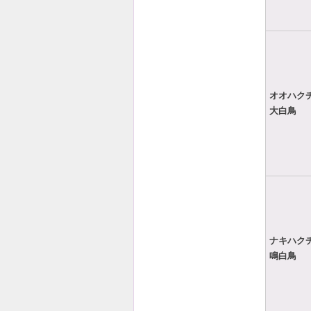
オオハク
大白鳥
ナキハク
鳴白鳥