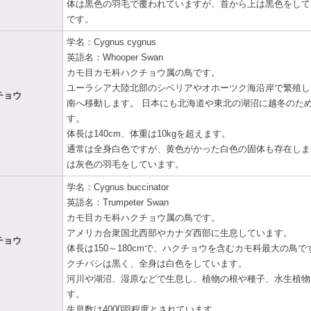
体は黒色の羽毛で覆われていますが、首から上は黒色をして
です。
学名：Cygnus cygnus
英語名：Whooper Swan
カモ目カモ科ハクチョウ属の鳥です。
ユーラシア大陸北部のシベリアやオホーツク海沿岸で繁殖し
チョウ
南へ移動します。 日本にも北海道や東北の湖沼に越冬のた
す。
体長は140cm、体重は10kgを超えます。
通常は全身白色ですが、黄色がかった白色の固体も存在しま
は灰色の羽毛をしています。
学名：Cygnus buccinator
英語名：Trumpeter Swan
カモ目カモ科ハクチョウ属の鳥です。
アメリカ合衆国北西部やカナダ西部に生息しています。
チョウ
体長は150～180cmで、ハクチョウを含むカモ科最大の鳥で
クチバシは黒く、全身は白色をしています。
河川や湖沼、湿原などで生息し、植物の根や種子、水生植物
す。
生息数は4000羽程度とされています。