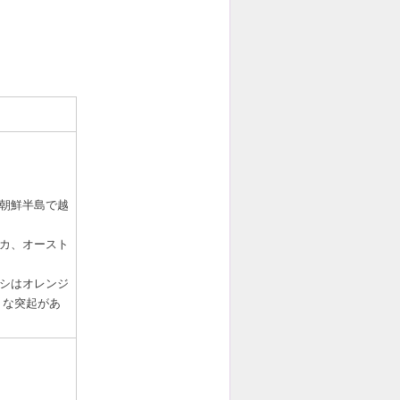
朝鮮半島で越
カ、オースト
バシはオレンジ
うな突起があ