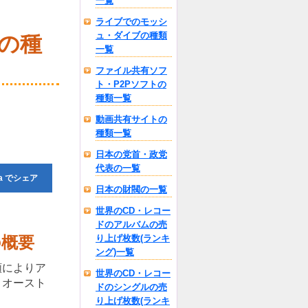
一覧
ライブでのモッシ
ュ・ダイブの種類
の種
一覧
ファイル共有ソフ
ト・P2Pソフトの
種類一覧
動画共有サイトの
種類一覧
日本の党首・政党
代表の一覧
a
でシェア
日本の財閥の一覧
世界のCD・レコー
ドのアルバムの売
の概要
り上げ枚数(ランキ
ング)一覧
類によりア
世界のCD・レコー
、オースト
ドのシングルの売
り上げ枚数(ランキ