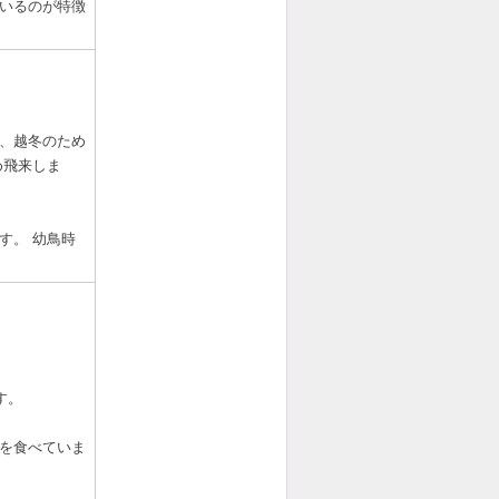
いるのが特徴
、越冬のため
め飛来しま
す。 幼鳥時
す。
を食べていま