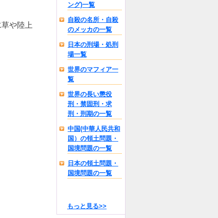
ング)一覧
自殺の名所・自殺
水草や陸上
のメッカの一覧
日本の刑場・処刑
場一覧
世界のマフィア一
覧
世界の長い懲役
刑・禁固刑・求
刑・刑期の一覧
中国(中華人民共和
国）の領土問題・
国境問題の一覧
日本の領土問題・
国境問題の一覧
もっと見る>>