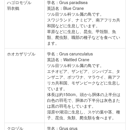
ハゴロモヅル
学名：Grus paradisea
羽衣鶴
英語名：Blue Crane
ツル目ツル科ツル属の鳥です。
スワジランド、ナミビア、南アフリカ共
和国などに生息しています。
草原などに生息し、昆虫、甲殻類、魚
類、爬虫類、職部の種子などを食べてい
ます。
ホオカザリヅル
学名：Grus carunculatus
英語名：Wattled Crane
ツル目ツル科ツル属の鳥です。
エチオピア、ザンビア、ジンバブエ、タ
ンザニア、ボツワナ、マラウイ、南アフ
リカ共和国、モザンビークなどに生息し
ています。
体長は約150cm。頭から胴体の上半分は
白色の羽毛で、胴体の下半分は灰色また
は黒の羽毛をしています。
湿原や湖沼に生息し、スゲの葉や茎、種
子、昆虫、魚類、爬虫類を食べます。
クロヅル
学名：Grus grus