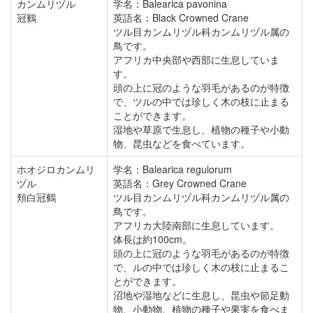
カンムリヅル
学名：Balearica pavonina
冠鶴
英語名：Black Crowned Crane
ツル目カンムリヅル科カンムリヅル属の
鳥です。
アフリカ中央部や西部に生息していま
す。
頭の上に冠のような羽毛があるのが特徴
で、ツルの中では珍しく木の枝に止まる
ことができます。
湿地や草原で生息し、植物の種子や小動
物、昆虫などを食べています。
ホオジロカンムリ
学名：Balearica regulorum
ヅル
英語名：Grey Crowned Crane
頬白冠鶴
ツル目カンムリヅル科カンムリヅル属の
鳥です。
アフリカ大陸南部に生息しています。
体長は約100cm。
頭の上に冠のような羽毛があるのが特徴
で、ルの中では珍しく木の枝に止まるこ
とができます。
沼地や湿地などに生息し、昆虫や節足動
物、小動物、植物の種子や果実を食べま