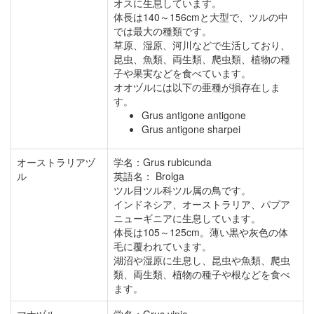
オスに生息しています。
体長は140～156cmと大型で、ツルの中
では最大の種類です。
草原、湿原、河川などで生活しており、
昆虫、魚類、両生類、爬虫類、植物の種
子や果実などを食べています。
オオヅルには以下の亜種が損存在しま
す。
Grus antigone antigone
Grus antigone sharpei
オーストラリアヅ
学名：Grus rubicunda
ル
英語名： Brolga
ツル目ツル科ツル属の鳥です。
インドネシア、オーストラリア、パプア
ニューギニアに生息しています。
体長は105～125cm。薄い黒や灰色の体
毛に覆われています。
湖沼や湿原に生息し、昆虫や魚類、爬虫
類、両生類、植物の種子や根などを食べ
ます。