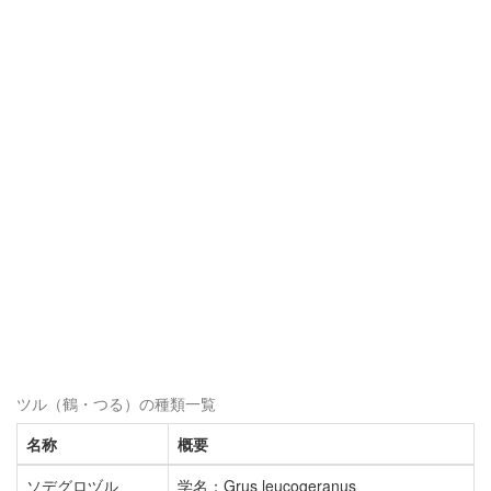
ツル（鶴・つる）の種類一覧
名称
概要
ソデグロヅル
学名：Grus leucogeranus