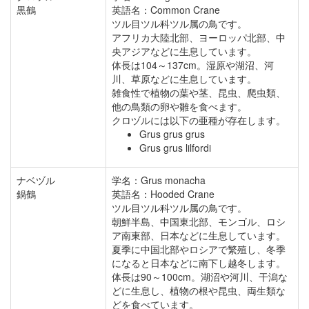
黒鶴
英語名：Common Crane
ツル目ツル科ツル属の鳥です。
アフリカ大陸北部、ヨーロッパ北部、中
央アジアなどに生息しています。
体長は104～137cm。湿原や湖沼、河
川、草原などに生息しています。
雑食性で植物の葉や茎、昆虫、爬虫類、
他の鳥類の卵や雛を食べます。
クロヅルには以下の亜種が存在します。
Grus grus grus
Grus grus lilfordi
ナベヅル
学名：Grus monacha
鍋鶴
英語名：Hooded Crane
ツル目ツル科ツル属の鳥です。
朝鮮半島、中国東北部、モンゴル、ロシ
ア南東部、日本などに生息しています。
夏季に中国北部やロシアで繁殖し、冬季
になると日本などに南下し越冬します。
体長は90～100cm。湖沼や河川、干潟な
どに生息し、植物の根や昆虫、両生類な
どを食べています。