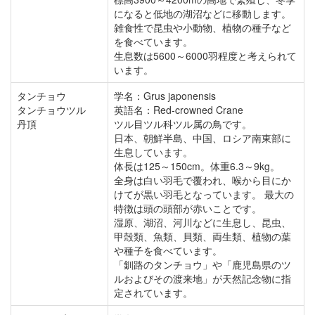
になると低地の湖沼などに移動します。
雑食性で昆虫や小動物、植物の種子など
を食べています。
生息数は5600～6000羽程度と考えられて
います。
タンチョウ
学名：Grus japonensis
タンチョウツル
英語名：Red-crowned Crane
丹頂
ツル目ツル科ツル属の鳥です。
日本、朝鮮半島、中国、ロシア南東部に
生息しています。
体長は125～150cm。体重6.3～9kg。
全身は白い羽毛で覆われ、喉から目にか
けてが黒い羽毛となっています。 最大の
特徴は頭の頭部が赤いことです。
湿原、湖沼、河川などに生息し、昆虫、
甲殻類、魚類、貝類、両生類、植物の葉
や種子を食べています。
「釧路のタンチョウ」や「鹿児島県のツ
ルおよびその渡来地」が天然記念物に指
定されています。