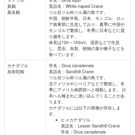
マナヅル
学名：Grus vipio
真鶴
英語名：White-naped Crane
真名鶴
ツル目ツル科ツル属の鳥です。
中国、朝鮮半島、日本、モンゴル、ロシ
ア南東部に生息しており、夏季に中国や
モンゴルで繁殖し、冬季に日本などに渡
り越冬します。
体長は120～153cm。湿原などで生息
し、昆虫、魚類、植物の葉や種子などを
食べています。
カナダヅル
学名：Grus canadensis
加奈陀鶴
英語名：Sandhill Crane
ツル目ツル科ツル属の鳥です。
北アメリカやシベリアなどで繁殖し、冬
季にアメリカ南西部へと移動します。 日
本へも極まれに迷い込んでくることがあ
ります。
カナダツルには以下の亜種が存在しま
す。
ヒメカナダヅル
英語名：Lesser Sandhill Crane
学名：Grus canadensis