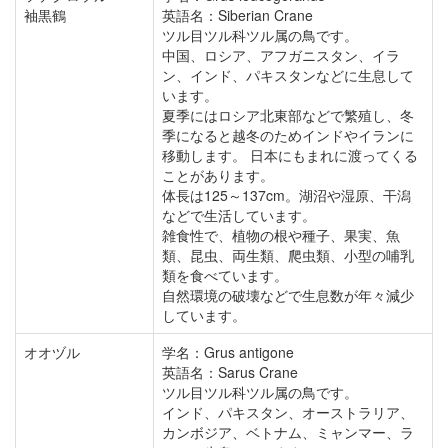
袖黒鶴
英語名：Siberian Crane
ツル目ツル科ツル属の鳥です。
中国、ロシア、アフガニスタン、イラ
ン、インド、パキスタンなどに生息して
います。
夏季にはロシア北東部などで繁殖し、冬
季になると越冬のためインドやイランに
移動します。 日本にもまれに渡ってくる
ことがあります。
体長は125～137cm。湖沼や湿原、干潟
などで生活しています。
雑食性で、植物の根や種子、果実、魚
類、昆虫、両生類、爬虫類、小型の哺乳
類を食べています。
自然環境の破壊などで生息数が年々減少
しています。
オオヅル
学名：Grus antigone
英語名：Sarus Crane
ツル目ツル科ツル属の鳥です。
インド、パキスタン、オーストラリア、
カンボジア、ベトナム、ミャンマー、ラ