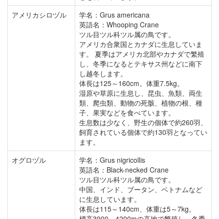
アメリカシロヅル
学名：Grus americana
英語名：Whooping Crane
ツル目ツル科ツル属の鳥です。
アメリカ合衆国とカナダに生息していま
す。 夏季はアメリカ北部やカナダで繁殖
し、冬季になるとテキサス州などに南下
し越冬します。
体長は125～160cm。体重7.5kg。
湿原や草原に生息し、昆虫、魚類、両生
類、爬虫類、動物の死骸、植物の根、種
子、果実などを食べています。
生息数は少なく、野生の個体で約260羽、
飼育されている個体で約130羽となってい
ます。
オグロヅル
学名：Grus nigricollis
英語名：Black-necked Crane
ツル目ツル科ツル属の鳥です。
中国、インド、ブータン、ベトナムなど
に生息しています。
体長は115～140cm、体重は5～7kg。
標高3900～4200mの高地で繁殖し、冬季