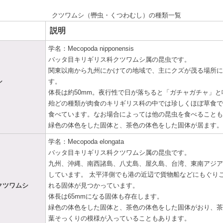
クツワムシ（轡虫・くつわむし）の種類一覧
説明
学名：Mecopoda nipponensis
バッタ目キリギリス科クツワムシ属の昆虫です。
関東以南から九州にかけての地域で、主にクズが茂る場所に
シ
す。
体長は約50mm。夜行性で日が落ちると「ガチャガチャ」と
殆どの種類が肉食のキリギリス科の中では珍しくほぼ草食で
食べています。なお場合によっては他の昆虫を食べることも
緑色の体色をした固体と、茶色の体色をした固体が居ます。
学名：Mecopoda elongata
バッタ目キリギリス科クツワムシ属の昆虫です。
九州、沖縄、南西諸島、八丈島、屋久島、台湾、東南アジア
しています。 太平洋側でも港の近辺で貨物船などにもぐり
クツワムシ
れる固体が見つかっています。
体長は65mmになる固体も存在します。
緑色の体色をした固体と、茶色の体色をした固体がおり、茶
葉そっくりの模様が入っていることもあります。