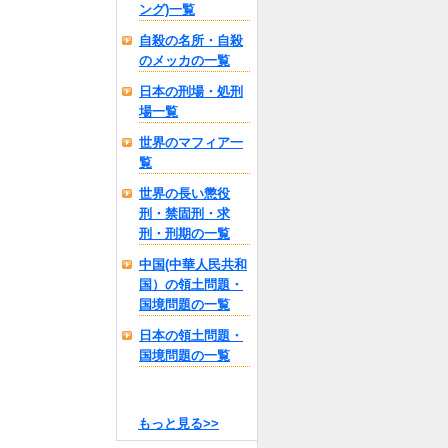
ング)一覧
自殺の名所・自殺
のメッカの一覧
日本の刑場・処刑
場一覧
世界のマフィア一
覧
世界の長い懲役
刑・禁固刑・求
刑・刑期の一覧
中国(中華人民共和
国）の領土問題・
国境問題の一覧
日本の領土問題・
国境問題の一覧
もっと見る>>