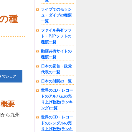
一覧
ライブでのモッシ
ュ・ダイブの種類
の種
一覧
ファイル共有ソフ
ト・P2Pソフトの
種類一覧
動画共有サイトの
種類一覧
日本の党首・政党
代表の一覧
a
でシェア
日本の財閥の一覧
世界のCD・レコー
ドのアルバムの売
の概要
り上げ枚数(ランキ
ング)一覧
南から九州
世界のCD・レコー
ドのシングルの売
り上げ枚数(ランキ