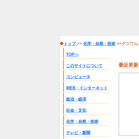
◆
トップ
>>
化学・自然・技術
>>クツワ
TOPへ
最近更新
このサイトについて
コンピュータ
WEB・インターネット
政治・経済
社会・文化
化学・自然・技術
テレビ・新聞