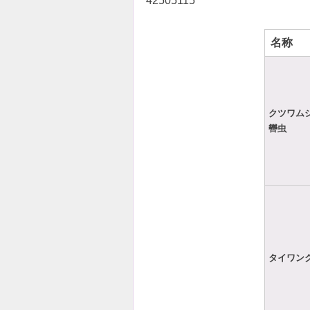
42505115
名称
クツワム
轡虫
タイワン