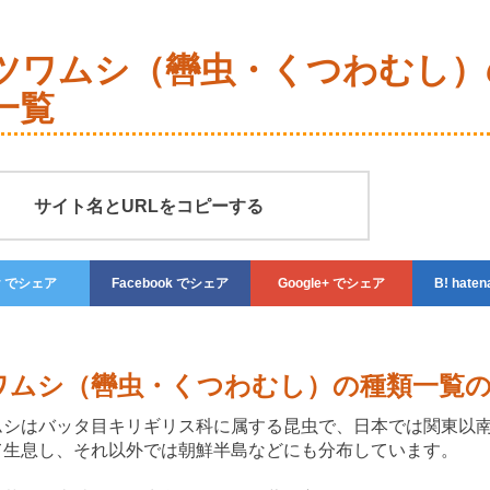
ツワムシ（轡虫・くつわむし）
一覧
サイト名とURLをコピーする
r
でシェア
Facebook
でシェア
Google+
でシェア
haten
ワムシ（轡虫・くつわむし）の種類一覧
ムシはバッタ目キリギリス科に属する昆虫で、日本では関東以
て生息し、それ以外では朝鮮半島などにも分布しています。