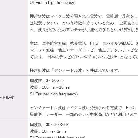
UHF(ultra high frequency)
極超短波はマイクロ波分類される電波で、電離層で反射をし
は減衰しやすい、という特徴を持っているため、 空間波と
れ、波長が短いためアンテナが小型化できるという特徴を持
主に、軍事航空無線、携帯電話、PHS、モバイルWiMAX、無
マチュア無線、地上アナログテレビ、地上デジタルテレビな
ており、 日本のテレビの13～62チャンネルはUHFとなって
極超短波は「デシメートル波」と呼ばれています。
周波数：3～30GHz
波長：100mm～10mm
SHF(super high frequency)
ートル波
センチメートル波はマイクロ波に分類される電波で、ETC、
星放送、レーダー、一部のテレビ中継局用などに利用されて
周波数：30～300GHz
波長：10mm～1mm