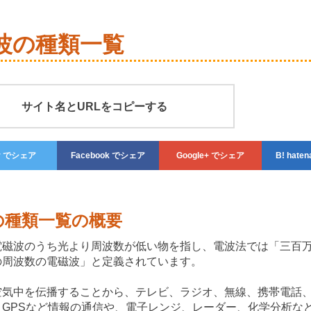
波の種類一覧
サイト名とURLをコピーする
r
でシェア
Facebook
でシェア
Google+
でシェア
haten
の種類一覧の概要
電磁波のうち光より周波数が低い物を指し、電波法では「三百
の周波数の電磁波」と定義されています。
空気中を伝播することから、テレビ、ラジオ、無線、携帯電話、
、GPSなど情報の通信や、電子レンジ、レーダー、化学分析な