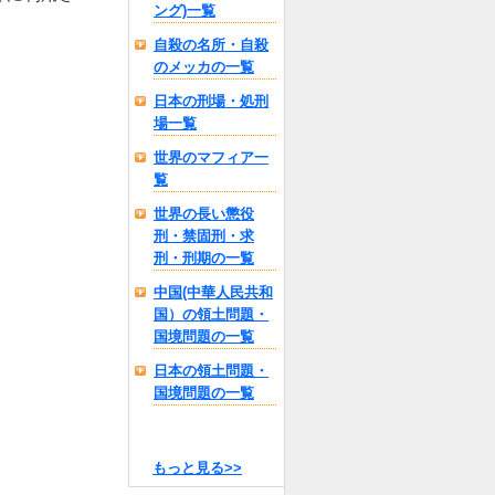
ング)一覧
自殺の名所・自殺
のメッカの一覧
日本の刑場・処刑
場一覧
世界のマフィア一
覧
世界の長い懲役
刑・禁固刑・求
刑・刑期の一覧
中国(中華人民共和
国）の領土問題・
国境問題の一覧
日本の領土問題・
国境問題の一覧
もっと見る>>