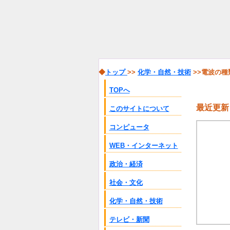
◆
トップ
>>
化学・自然・技術
>>電波の種
TOPへ
最近更新
このサイトについて
コンピュータ
WEB・インターネット
政治・経済
社会・文化
化学・自然・技術
テレビ・新聞