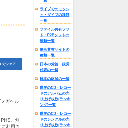
一覧
ライブでのモッシ
ュ・ダイブの種類
一覧
ファイル共有ソフ
ト・P2Pソフトの
種類一覧
動画共有サイトの
種類一覧
a
でシェア
日本の党首・政党
代表の一覧
日本の財閥の一覧
世界のCD・レコー
ドのアルバムの売
り上げ枚数(ランキ
万メガヘル
ング)一覧
世界のCD・レコー
ドのシングルの売
PHS、無
り上げ枚数(ランキ
どに利用さ