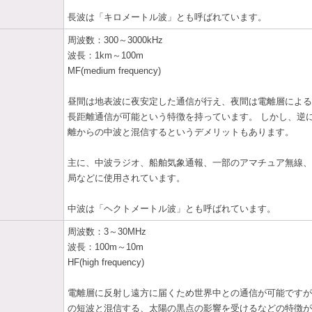
長波は「キロメートル波」とも呼ばれています。
周波数：300～3000kHz
波長：1km～100m
MF(medium frequency)
昼間は地表波に夜安定した通信が行え、夜間は電離層による
長距離通信が可能という特徴を持っています。 しかし、逆
離からの中波と混信するというデメリットもあります。
主に、中波ラジオ、船舶気象通報、一部のアマチュア無線、
局などに使用されています。
中波は「ヘクトメートル波」とも呼ばれています。
周波数：3～30MHz
波長：100m～10m
HF(high frequency)
電離層に反射し遠方に届くため世界中との通信が可能ですが
の短波と混信する、太陽の黒点の影響を受けるなどの特徴が