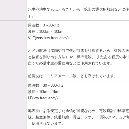
水中や地中でも伝わることから、鉱山の通信用無線などに使
す。
周波数：3～30kHz
波長：100km～10km
VLF(very low frequency)
オメガ航法（船舶や航空機が航路を計算するため、複数の送
と位置を割り出す方法）や、標準電波、 またある程度の水
届くため潜水艦の通信用などに使用されています。
超長波は「ミリアメートル波」とも呼ばれています。
周波数：30～300kHz
波長：10km～1km
LF(low frequency)
地表波による安定した通信が可能なため、電波時計用標準電
線、航空無線、鉄道無線、長波ラジオ、 一部のアマチュア
く使用されています。