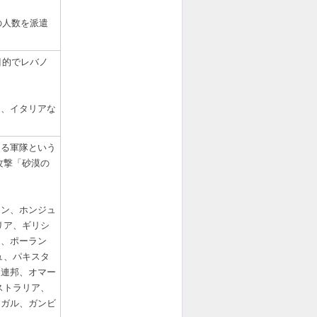
。
の人数を派遣
目的でレバノ
ス、イタリアな
よる軍隊という
攻撃「砂漠の
チン、ホンジュ
リア、ギリシ
ツ、ポーラン
ュ、パキスタ
国連邦、オマー
ストラリア、
ネガル、ガンビ