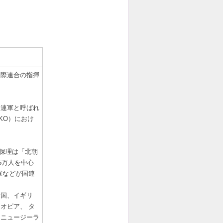
国際連合の指揮
国連軍と呼ばれ
KO）におけ
安保理は「北朝
5万人を中心
軍などが国連
衆国、イギリ
オピア、 タ
、ニュージーラ