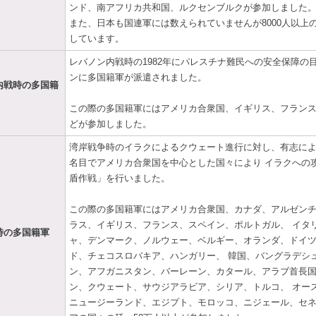
ンド、南アフリカ共和国、ルクセンブルクが参加しました
また、日本も国連軍には数えられていませんが8000人以上
しています。
レバノン内戦時の1982年にパレスチナ難民への安全保障の
ンに多国籍軍が派遣されました。
内戦時の多国籍
この際の多国籍軍にはアメリカ合衆国、イギリス、フラン
どが参加しました。
湾岸戦争時のイラクによるクウェート進行に対し、有志に
名目でアメリカ合衆国を中心とした国々により イラクへの
盾作戦」を行いました。
この際の多国籍軍にはアメリカ合衆国、カナダ、アルゼン
ラス、イギリス、フランス、スペイン、ポルトガル、 イタ
時の多国籍軍
ャ、デンマーク、ノルウェー、ベルギー、オランダ、ドイ
ド、チェコスロバキア、ハンガリー、 韓国、バングラデシ
ン、アフガニスタン、バーレーン、カタール、アラブ首長
ン、クウェート、サウジアラビア、シリア、トルコ、 オー
ニュージーランド、エジプト、モロッコ、ニジェール、セ