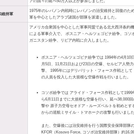
アの国々の延べ50万人以上が参加しました。
1975年のレバノン内戦時にレバノンの治安維持と回復のた
和維持軍
軍を中心としたアラブ諸国が部隊を派遣しました。
アメリカ合衆国を中心とした軍事同盟である北大西洋条約機構
による軍事介入で、 ボスニア・ヘルツェゴビナ紛争、コソ
ガニスタン紛争、リビア内戦に介入しました。
ボスニア・ヘルツェゴビナ紛争では 1994年の4月10日
月5日、11月21日および23日の空爆、セルビア人勢
撃、 1995年にはデリバリット・フォース作戦として 1
の人員を投入した大規模な空爆作戦を行いました。
コソボ紛争では アライド・フォース作戦として1999年
ら6月11日までに大規模な空爆を行い、延べ38,000
撃や 原子力空母セオドア・ルーズベルトを初めとす
からの巡航ミサイル・トマホークの攻撃も行いまし
また、空爆後には治安維持を行う国際安全保障部隊
KFOR（Kosovo Force, コソボ治安維持部隊）約16,