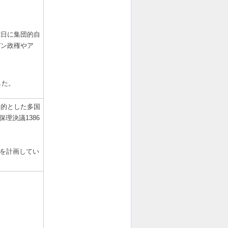
月2日に集団的自
バン政権やア
した。
目的とした多国
保理決議1386
退を計画してい