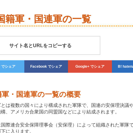
国籍軍・国連軍の一覧
サイト名とURLをコピーする
r
でシェア
Facebook
でシェア
Google+
でシェア
haten
籍軍・国連軍の一覧の概要
軍とは複数の国々により構成された軍隊で、国連の安保理決議
機構、アメリカ合衆国の同盟国などにより結成されます。
は国際連合安全保障理事会（安保理）によって組織された軍隊
揮下に入ります。