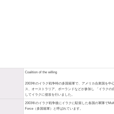
Coalition of the willing
2003年のイラク戦争時の多国籍軍で、アメリカ合衆国を中
ス、オーストラリア、ポーランドなどが参加し 「イラクの
してイラクに侵攻を行いました。
2003年のイラク戦争後にイラクに駐留した各国の軍隊でMulti-Na
Force（多国籍軍）と呼ばれています。