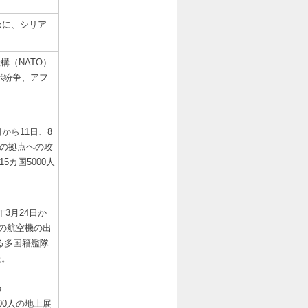
めに、シリア
（NATO）
ボ紛争、アフ
から11日、8
力の拠点への攻
5カ国5000人
3月24日か
回の航空機の出
る多国籍艦隊
た。
の
000人の地上展