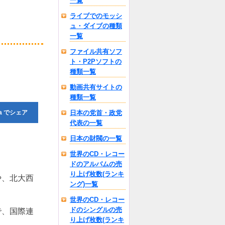
一覧
ライブでのモッシ
ュ・ダイブの種類
一覧
ファイル共有ソフ
ト・P2Pソフトの
種類一覧
動画共有サイトの
種類一覧
a
でシェア
日本の党首・政党
代表の一覧
日本の財閥の一覧
世界のCD・レコー
ドのアルバムの売
り上げ枚数(ランキ
や、北大西
ング)一覧
世界のCD・レコー
ドのシングルの売
で、国際連
り上げ枚数(ランキ