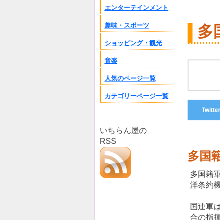
エンターテインメント
趣味・スポーツ
多
ショッピング・観光
音楽
人気のページ一覧
カテゴリーページ一覧
Twitte
いちらん屋の
RSS
多国
多国籍
洋条約
国連軍
合の指