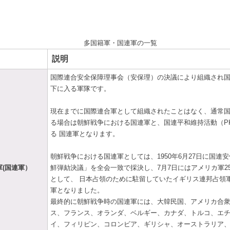
多国籍軍・国連軍の一覧
説明
国際連合安全保障理事会（安保理）の決議により組織され
下に入る軍隊です。
現在までに国際連合軍として組織されたことはなく、通常
る場合は朝鮮戦争における国連軍と、国連平和維持活動（P
る 国連軍となります。
朝鮮戦争における国連軍としては、1950年6月27日に国連
軍(国連軍）
鮮弾劾決議」を全会一致で採決し、7月7日にはアメリカ軍2
として、 日本占領のために駐留していたイギリス連邦占領
軍となりました。
最終的に朝鮮戦争時の国連軍には、大韓民国、アメリカ合
ス、フランス、オランダ、ベルギー、カナダ、トルコ、エチ
イ、フィリピン、コロンビア、ギリシャ、オーストラリア