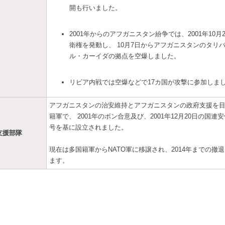
開も行いました。
2001年からのアフガニスタン紛争では、2001年10
衛権を発動し、 10月7日からアフガニスタンのタリ
ル・カーイダの拠点を空爆しました。
リビア内戦では空爆などで17カ国が攻撃に参加しま
アフガニスタンの治安維持とアフガニスタンの政府支援を
籍軍で、 2001年のボン合意及び、2001年12月20日の国連安
号を基に設立されました。
支援部隊
現在は多国籍軍からNATO軍に移譲され、2014年までの撤
ます。