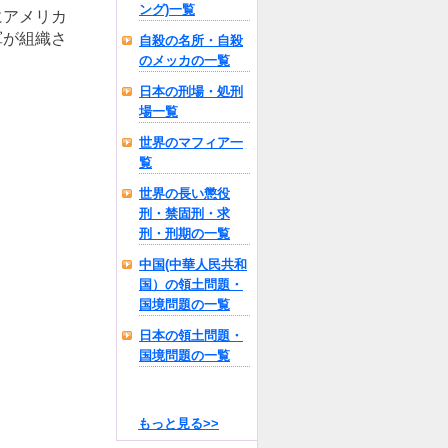
ング)一覧
にアメリカ
軍が組織さ
自殺の名所・自殺
のメッカの一覧
日本の刑場・処刑
場一覧
世界のマフィア一
覧
世界の長い懲役
刑・禁固刑・求
刑・刑期の一覧
中国(中華人民共和
国）の領土問題・
国境問題の一覧
日本の領土問題・
国境問題の一覧
もっと見る>>