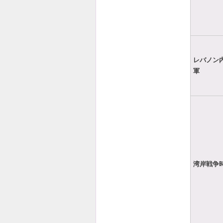
レバノン
軍
湾岸戦争