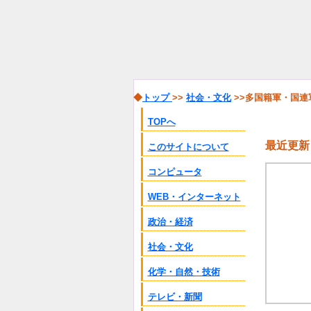
◆
トップ
>>
社会・文化
>>多国籍軍・国連
TOPへ
最近更新
このサイトについて
コンピュータ
WEB・インターネット
政治・経済
社会・文化
化学・自然・技術
テレビ・新聞