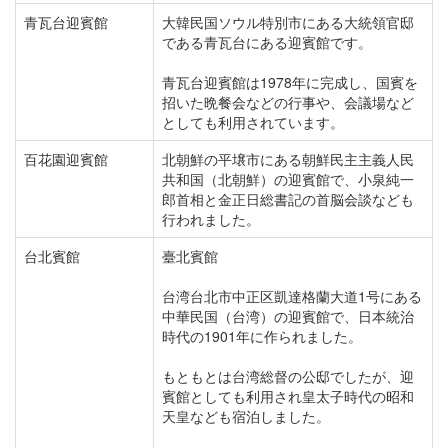
青瓦台迎賓館
大韓民国ソウル特別市にある大統領官邸
である青瓦台にある迎賓館です。
青瓦台迎賓館は1978年に完成し、国賓を
招いた晩餐会などの行事や、会議場など
としても利用されています。
百花園迎賓館
北朝鮮の平壌市にある朝鮮民主主義人民
共和国（北朝鮮）の迎賓館で、小泉純一
郎首相と金正日総書記の首脳会談なども
行われました。
台北賓館
臺北賓館
台湾台北市中正区凱達格蘭大道1号にある
中華民国（台湾）の迎賓館で、日本統治
時代の1901年に作られました。
もともとは台湾総督の公邸でしたが、迎
賓館としても利用され皇太子時代の昭和
天皇なども宿泊しました。