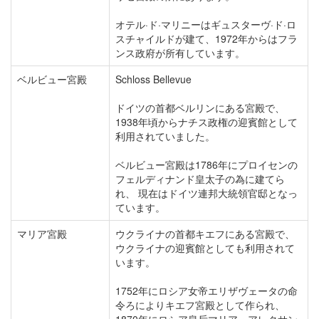
オテル·ド·マリニーはギュスターヴ·ド·ロ
スチャイルドが建て、1972年からはフラ
ンス政府が所有しています。
ベルビュー宮殿
Schloss Bellevue
ドイツの首都ベルリンにある宮殿で、
1938年頃からナチス政権の迎賓館として
利用されていました。
ベルビュー宮殿は1786年にプロイセンの
フェルディナンド皇太子の為に建てら
れ、 現在はドイツ連邦大統領官邸となっ
ています。
マリア宮殿
ウクライナの首都キエフにある宮殿で、
ウクライナの迎賓館としても利用されて
います。
1752年にロシア女帝エリザヴェータの命
令ろによりキエフ宮殿として作られ、