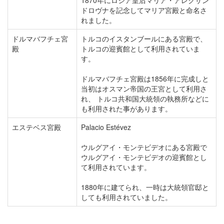
1870年にロシア皇后マリア・アレクサン
ドロヴナを記念してマリア宮殿と命名さ
れました。
ドルマバフチェ宮
トルコのイスタンブールにある宮殿で、
殿
トルコの迎賓館として利用されていま
す。
ドルマバフチェ宮殿は1856年に完成しと
当初はオスマン帝国の王宮として利用さ
れ、 トルコ共和国大統領の執務所などに
も利用された事があります。
エステベス宮殿
Palacio Estévez
ウルグアイ・モンテビデオにある宮殿で
ウルグアイ・モンテビデオの迎賓館とし
て利用されています。
1880年に建てられ、一時は大統領官邸と
しても利用されていました。