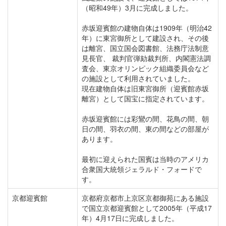
（昭和49年）3月に完成しました。
赤坂迎賓館の建物自体は1909年（明治42
年）に東宮御所として建設され、その後
は離宮、国立国会図書館、法務庁法制意
見長官、 裁判官弾劾裁判所、内閣憲法調
査会、東京オリンピック組織委員会など
の施設として利用されていました。
現在建物自体は旧東宮御所（迎賓館赤坂
離宮）として国宝に指定されています。
赤坂迎賓館には彩鸞の間、花鳥の間、朝
日の間、羽衣の間、東の間などの部屋が
あります。
最初に迎えられた国賓は当時のアメリカ
合衆国大統領ジェラルド・フォードで
す。
京都迎賓館
京都府京都市上京区京都御苑にある施設
で国立京都迎賓館として2005年（平成17
年）4月17日に完成しました。