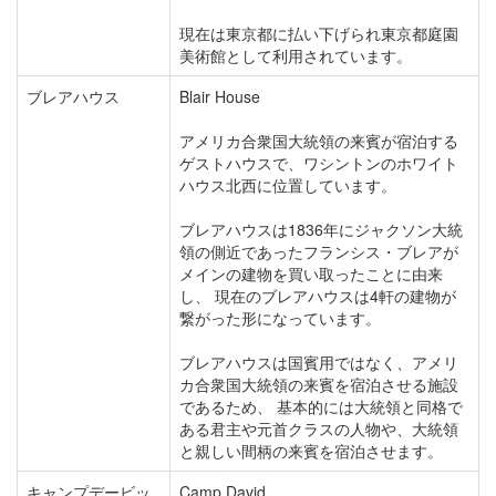
現在は東京都に払い下げられ東京都庭園
美術館として利用されています。
ブレアハウス
Blair House
アメリカ合衆国大統領の来賓が宿泊する
ゲストハウスで、ワシントンのホワイト
ハウス北西に位置しています。
ブレアハウスは1836年にジャクソン大統
領の側近であったフランシス・ブレアが
メインの建物を買い取ったことに由来
し、 現在のブレアハウスは4軒の建物が
繋がった形になっています。
ブレアハウスは国賓用ではなく、アメリ
カ合衆国大統領の来賓を宿泊させる施設
であるため、 基本的には大統領と同格で
ある君主や元首クラスの人物や、大統領
と親しい間柄の来賓を宿泊させます。
キャンプデービッ
Camp David