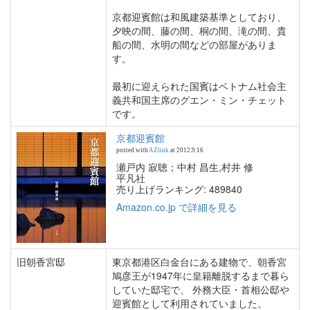
京都迎賓館は和風建築基準としており、
夕映の間、藤の間、桐の間、滝の間、貴
船の間、水明の間などの部屋がありま
す。
最初に迎えられた国賓はベトナム社会主
義共和国主席のグエン・ミン・チェット
です。
京都迎賓館
posted with
AZlink
at 2012.9.16
瀬戸内 寂聴；中村 昌生,村井 修
平凡社
売り上げランキング: 489840
Amazon.co.jp で詳細を見る
旧朝香宮邸
東京都港区白金台にある建物で、朝香宮
鳩彦王が1947年に皇籍離脱するまで暮ら
していた邸宅で、 外務大臣・首相公邸や
迎賓館として利用されていました。