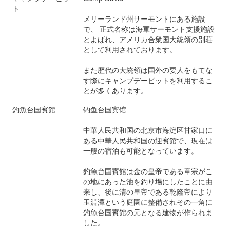
ト
メリーランド州サーモントにある施設
で、 正式名称は海軍サーモント支援施設
とよばれ、アメリカ合衆国大統領の別荘
として利用されております。
また歴代の大統領は国外の要人をもてな
す際にキャンプデービットを利用するこ
とが多くあります。
釣魚台国賓館
钓鱼台国宾馆
中華人民共和国の北京市海淀区甘家口に
ある中華人民共和国の迎賓館で、現在は
一般の宿泊も可能となっています。
釣魚台国賓館は金の皇帝である章宗がこ
の地にあった池を釣り場にしたことに由
来し、後に清の皇帝である乾隆帝により
玉淵潭という庭園に整備されその一角に
釣魚台国賓館の元となる建物が作られま
した。