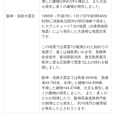
壊した建物が約4万5千棟以上、また火災
も発生し多くの建物が焼失しました。
阪神・淡路大震災
1995年（平成7年）1月17日午前5時46分
52秒に淡路島北部沖の明石海峡で発生し
たマグニチュード7.3の地震（兵庫県南部
地震）により発生した大規模な地震災害
です。
この地震では震度7が観測された始めての
地震で、遠くは福島県いわき市、長崎県
佐世保市、新潟県新潟市、鹿児島県鹿児
島市に渡る広範囲で震度1以上の揺れを観
測しました。
阪神・淡路大震災では死者,6434名、負傷
者43,762名、全壊した建物104,906棟、
半壊した建物144,274棟、火災も発生し多
くの建物が焼失しました。 また、多くの
ビルが倒壊したり、阪神高速道路神戸線
の倒壊なども発生し、約10兆円の被害額
が発生したとされています。