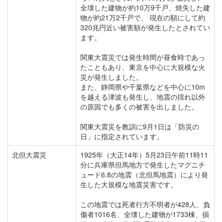
全壊した建物が約10万9千戸、焼失した建
物が約21万2千戸で、 現在の額にして約
320兆円近い被害額が発生したとされてい
ます。
関東大震災では発生時間が昼食時であっ
たこともあり、東京を中心に大規模な火
災が発生しました。
また、静岡県や千葉県などを中心に10m
を越える津波も発生し、地震の揺れ以外
の原因でも多くの被害を出しました。
関東大震災を教訓に9月1日は「防災の
日」に指定されています。
北但大震災
1925年（大正14年）5月23日午前11時11
分に兵庫県但馬地方で発生したマグニチ
ュード6.8の地震（北但馬地震）により発
生した大規模な地震災害です。
この地震では死者行方不明者が428人、負
傷者1016名、全壊した建物が1733棟、損