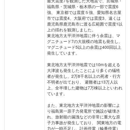
最大震度7を観測した大地震で、宮城県・
福島県・茨城県・栃木県の一部で震度6
強、 東京都では震度５強、愛知県名古屋
市では震度4、大阪府では震度3、遠くは
鹿児島県鹿児島市に渡る広範囲で震度1以
上の揺れを観測しました。
東北地方太平洋沖地震に伴う余震は、マ
グニチュード7の大規模の地震も発生し、
マグニチュード5以上の余震は400回以上
発生しています。
東北地方太平洋沖地震では10mを超える
大津波も発生したことにより多くの犠牲
者が発生し、2万8千名以上の死者・行方
不明者が出ており、 避難者は13万人以
上、全半壊した建物は7万棟以上といわれ
ています。
また、東北地方太平洋沖地震の影響によ
り福島第一原子力発電所で施設が破壊さ
れ、放射能の漏洩などの非常に重大な原
子力事故が発生しており、 関東地方の電
力が一時不足し、計画停電（輪番停電）