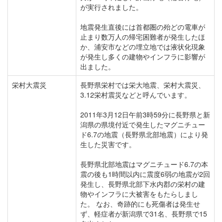
が実行されました。
地震発生直後には首都圏の殆どの電車が
止まり数万人の帰宅困難者が発生したほ
か、浦安市などの埋立地では液状化現象
が発生し多くの建物やインフラに影響が
出ました。
栄村大震災
長野県栄村では栄大地震、栄村大震災、
3.12栄村震災などと呼んでいます。
2011年3月12日午前3時59分に長野県と新
潟県の県境付近で発生したマグニチュー
ド6.7の地震（長野県北部地震）により発
生した災害です。
長野県北部地震はマグニチュード6.7の本
震の後も1時間以内に震度6弱の地震が2回
発生し、長野県北部下水内郡の栄村の建
物やインフラに大被害をもたらしまし
た。 なお、奇跡的にも死傷者は発生せ
ず、軽症者が新潟県で31名、長野県で15