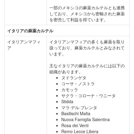
一部のメキシコの麻薬カルテルとも連携
しており、メキシコから密輸された麻薬
を密売して利益を得ています。
イタリアの麻薬カルテル
イタリアンマフィ
イタリアンマフィアの多くも麻薬を取り
ア
扱っており、麻薬カルテルとみなされて
います。
主なイタリアの麻薬カルテルには以下の
組織があります。
ヌドランゲタ
コーサ・ノストラ
カモッラ
サクラ・コローナ・ウニータ
Stidda
マラ·デル·ブレンタ
Basilischi Mafia
Nuova Famiglia Salentina
Rosa dei Venti
Remo Lecce Libera