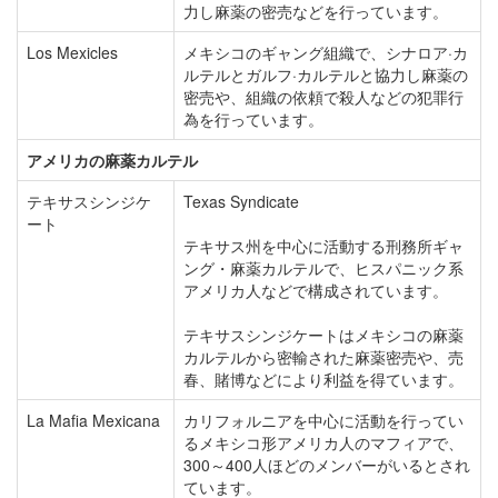
力し麻薬の密売などを行っています。
Los Mexicles
メキシコのギャング組織で、シナロア·カ
ルテルとガルフ·カルテルと協力し麻薬の
密売や、組織の依頼で殺人などの犯罪行
為を行っています。
アメリカの麻薬カルテル
テキサスシンジケ
Texas Syndicate
ート
テキサス州を中心に活動する刑務所ギャ
ング・麻薬カルテルで、ヒスパニック系
アメリカ人などで構成されています。
テキサスシンジケートはメキシコの麻薬
カルテルから密輸された麻薬密売や、売
春、賭博などにより利益を得ています。
La Mafia Mexicana
カリフォルニアを中心に活動を行ってい
るメキシコ形アメリカ人のマフィアで、
300～400人ほどのメンバーがいるとされ
ています。