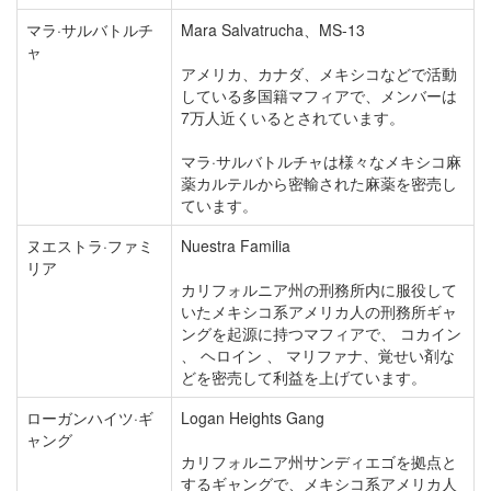
マラ·サルバトルチ
Mara Salvatrucha、MS-13
ャ
アメリカ、カナダ、メキシコなどで活動
している多国籍マフィアで、メンバーは
7万人近くいるとされています。
マラ·サルバトルチャは様々なメキシコ麻
薬カルテルから密輸された麻薬を密売し
ています。
ヌエストラ·ファミ
Nuestra Familia
リア
カリフォルニア州の刑務所内に服役して
いたメキシコ系アメリカ人の刑務所ギャ
ングを起源に持つマフィアで、 コカイン
、 ヘロイン 、 マリファナ、覚せい剤な
どを密売して利益を上げています。
ローガンハイツ·ギ
Logan Heights Gang
ャング
カリフォルニア州サンディエゴを拠点と
するギャングで、メキシコ系アメリカ人