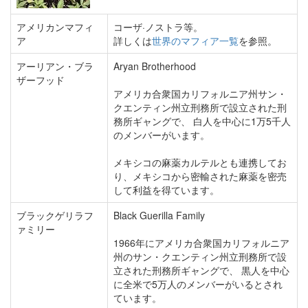
アメリカンマフィ
コーザ·ノストラ等。
ア
詳しくは
世界のマフィア一覧
を参照。
アーリアン・ブラ
Aryan Brotherhood
ザーフッド
アメリカ合衆国カリフォルニア州サン・
クエンティン州立刑務所で設立された刑
務所ギャングで、 白人を中心に1万5千人
のメンバーがいます。
メキシコの麻薬カルテルとも連携してお
り、メキシコから密輸された麻薬を密売
して利益を得ています。
ブラックゲリラフ
Black Guerilla Family
ァミリー
1966年にアメリカ合衆国カリフォルニア
州のサン・クエンティン州立刑務所で設
立された刑務所ギャングで、 黒人を中心
に全米で5万人のメンバーがいるとされ
ています。