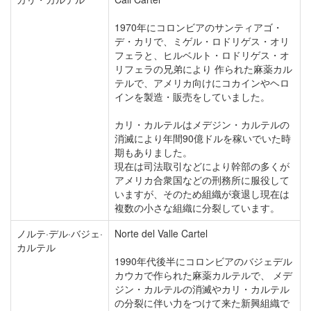
1970年にコロンビアのサンティアゴ・
デ・カリで、ミゲル・ロドリゲス・オリ
フェラと、ヒルベルト・ロドリゲス・オ
リフェラの兄弟により 作られた麻薬カル
テルで、アメリカ向けにコカインやヘロ
インを製造・販売をしていました。
カリ・カルテルはメデジン・カルテルの
消滅により年間90億ドルを稼いでいた時
期もありました。
現在は司法取引などにより幹部の多くが
アメリカ合衆国などの刑務所に服役して
いますが、そのため組織が衰退し現在は
複数の小さな組織に分裂しています。
ノルテ·デル·バジェ·
Norte del Valle Cartel
カルテル
1990年代後半にコロンビアのバジェデル
カウカで作られた麻薬カルテルで、 メデ
ジン・カルテルの消滅やカリ・カルテル
の分裂に伴い力をつけて来た新興組織で