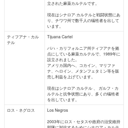
立された麻薬カルテルです。
現在はシナロア·カルテルと戦闘状態にあ
り、チワワ州で数千人の犠牲者を出して
います。
ティフアナ・カル
Tijuana Cartel
テル
バハ・カリフォルニア州ティフアナを拠
点にしている麻薬カルテルで、1989年に
設立されました。
アメリカ国内へ、コカイン、マリファ
ナ、ヘロイン、メタンフェタミン等を販
売し利益を上げています。
現在はシナロア·カルテル 、 ガルフ・カ
ルテルと抗争状態にあり、多くの犠牲者
を出しています。
ロス・ネグロス
Los Negros
2003年にロス・セタスや政府の治安維持
部隊に対抗するためにシナロア・カルテ