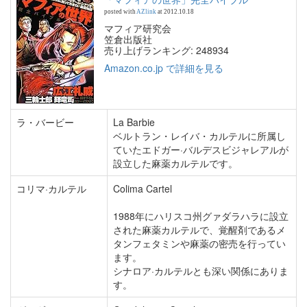
posted with
AZlink
at 2012.10.18
マフィア研究会
笠倉出版社
売り上げランキング: 248934
Amazon.co.jp で詳細を見る
ラ・バービー
La Barbie
ベルトラン・レイバ・カルテルに所属し
ていたエドガー·バルデスビジャレアルが
設立した麻薬カルテルです。
コリマ·カルテル
Colima Cartel
1988年にハリスコ州グァダラハラに設立
された麻薬カルテルで、覚醒剤であるメ
タンフェタミンや麻薬の密売を行ってい
ます。
シナロア·カルテルとも深い関係にありま
す。