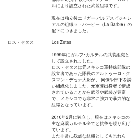
ルにより設立された武装組織です。
現在は独立後エドガー·バルデスビジャレ
アルの組織ラ・バービー（La Barbie）の
配下につきました。
ロス・セタス
Los Zetas
1999年にガルフ･カルテルの武装組織と
して設立されました。
ロス・セタスは元メキシコ軍特殊部隊の
設立者であった隊長のアルトゥーロ・グ
スマン・デセナ大尉が、 同僚や部下を誘
い組織化しました。元軍隊出身者で構成
されていることから武器や武装が豊富
で、メキシコでも非常に強力で暴力的な
組織となっています。
2010年2月に独立し、現在はメキシコの
主な麻薬カルテル全てと抗争を繰り広げ
ています。
また非常に残虐な組織としても恐れら