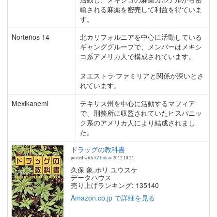
輸される麻薬を密売して利益を得ていま
す。
Norteños 14
北カリフォルニアを中心に活動している
ギャンググループで、メンバーはメキシ
コ系アメリカ人で構成されています。
ヌエストラ·ファミリアと関係が深いとさ
れています。
Mexikanemi
テキサス州を中心に活動するマフィア
で、刑務所に収監されていたヒスパニッ
ク系のアメリカ人により結成されまし
た。
ドラッグの教科書
posted with
AZlink
at 2012.10.21
久保 象,ホリ ユウスケ
データハウス
売り上げランキング: 135140
Amazon.co.jp で詳細を見る