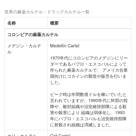
世界の麻薬カルテル・ドラッグカルテル一覧
名称
概要
コロンビアの麻薬カルテル
メデジン・カルテ
Medellín Cartel
ル
1970年代にコロンビアのメデジンにリー
ダーであるパブロ・エスコバルによって
作られた麻薬カルテルで、 アメリカ合衆
国向けにコカインの製造や販売を行いま
した。
ピーク時は年間数億ドルを稼いでいたと
言われていますが、1990年代に幹部の投
降や、敵対組織や治安維持部隊による殺
害や殺害により 組織は弱体化し、1993
年にパブロ・エスコバルも治安維持部隊
に射殺され組織は消滅しました。
カリ・カルテル
Cali Cartel