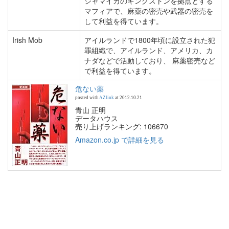
ジャマイカのキングストンを拠点とする
マフィアで、麻薬の密売や武器の密売を
して利益を得ています。
Irish Mob
アイルランドで1800年頃に設立された犯
罪組織で、アイルランド、アメリカ、カ
ナダなどで活動しており、 麻薬密売など
で利益を得ています。
危ない薬
posted with
AZlink
at 2012.10.21
青山 正明
データハウス
売り上げランキング: 106670
Amazon.co.jp で詳細を見る