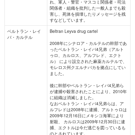
れ、軍人・警官・マスコミ関係者・司法
関係者・組織を批判した一般人までも殺
害し、死体を損壊したりメッセージを残
すなどしています。
ベルトラン・レイ
Beltran Leyva drug cartel
バ・カルテル
2008年にシナロア・カルテルの幹部であ
ったベルトラン・レイバ4兄弟（アルト
ゥロ、カルロス、アルフレド、エクト
ル） により設立された麻薬カルテルで、
モレロス州クエルナバカを拠点にしてい
ました。
後に幹部やベルトラン・レイバ4兄弟ら
が逮捕や殺害されたことにより、2010年
に組織は消滅しました。
なおベルトラン・レイバ4兄弟らは、ア
ルフレドは2008年に逮捕、アルトゥロは
2009年12月16日にメキシコ海軍により
射殺、 カルロスは2009年12月30日に逮
捕、エクトルは今だ逃亡を図っているも
のとされています。