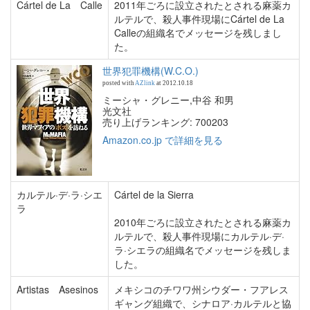
Cártel de La Calle
2011年ごろに設立されたとされる麻薬カ
ルテルで、殺人事件現場にCártel de La
Calleの組織名でメッセージを残しまし
た。
世界犯罪機構(W.C.O.)
posted with
AZlink
at 2012.10.18
ミーシャ・グレニー,中谷 和男
光文社
売り上げランキング: 700203
Amazon.co.jp で詳細を見る
カルテル·デ·ラ·シエ
Cártel de la Sierra
ラ
2010年ごろに設立されたとされる麻薬カ
ルテルで、殺人事件現場にカルテル·デ·
ラ·シエラの組織名でメッセージを残しま
した。
Artistas Asesinos
メキシコのチワワ州シウダー・フアレス
ギャング組織で、シナロア·カルテルと協