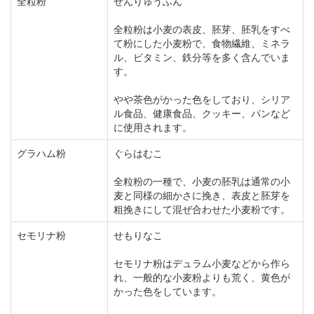
全粒粉
ぜんりゅうふん
全粒粉は小麦の表皮、胚芽、胚乳をすべ
て粉にした小麦粉で、食物繊維、ミネラ
ル、ビタミン、鉄分等を多く含んでいま
す。
やや茶色がかった色をしており、シリア
ル食品、健康食品、クッキー、パンなど
に使用されます。
グラハム粉
ぐらはむこ
全粒粉の一種で、小麦の胚乳は通常の小
麦と同様の細かさに挽き、表皮と胚芽を
粗挽きにして混ぜ合わせた小麦粉です。
セモリナ粉
せもりなこ
セモリナ粉はデュラム小麦などから作ら
れ、一般的な小麦粉よりも荒く、黄色が
かった色をしています。