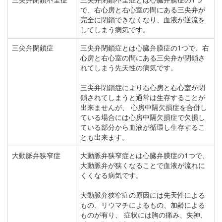
で、右心房と右心室の間にある三尖弁が
完全に閉鎖できなくなり、血液が逆流を
してしまう病気です。
三尖弁閉鎖症
三尖弁閉鎖症とは心臓弁膜症の1つで、右
心房と右心室の間にある三尖弁が閉鎖さ
れてしまう先天性の病気です。
三尖弁閉鎖症により右心房と右心室が閉
鎖されてしまうと通常は生存することが
出来ませんが、 心房中隔欠損症を合併し
ている場合には心房中隔欠損症で欠損し
ている部分から血液が循環し生存するこ
とも出来ます。
大動脈弁狭窄症
大動脈弁狭窄症とは心臓弁膜症の1つで、
大動脈弁が狭くなることで血液が流れに
くくなる病気です。
大動脈弁狭窄症の原因には先天性による
もの、リウマチによるもの、加齢による
ものが有り、 症状には胸の痛み、失神、