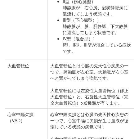
II型（傍心臓型）
肺静脈が、右心房、冠状静脈洞に
還流してしまう状態です。
III型（下心臓型））
肺静脈が、脈、肝静脈、下大静脈
に還流してしまう状態です。
IV型（混合型））
I型、II型、III型が混合している症状
です。
大血管転位
大血管転位とは心臓の先天性心疾患の一
つで、肺動脈が左心室、大動脈が右心室
へと繋がってしまう病気です。
大血管転位には左旋性大血管転位（修正
大血管転位）と、右旋性大血管転位（完
全大血管転位）の2種類が有ります。
心室中隔欠損
心室中隔欠損とは心臓の先天性心疾患の
（VSD）
一つで、心室中隔に欠損が生じ血液が循
環している状態の病気です。