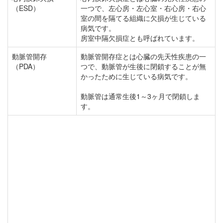
（ESD）
一つで、左心房・左心室・右心房・右心
室の間を隔てる組織に欠損が生じている
病気です。
房室中隔欠損症とも呼ばれています。
動脈管開存
動脈管開存症とは心臓の先天性疾患の一
（PDA）
つで、動脈管が生後に閉鎖することが無
かったために生じている病気です。
動脈管は通常生後1～3ヶ月で閉鎖しま
す。