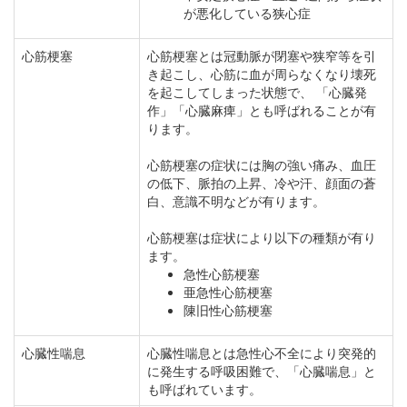
が悪化している狭心症
心筋梗塞
心筋梗塞とは冠動脈が閉塞や狭窄等を引
き起こし、心筋に血が周らなくなり壊死
を起こしてしまった状態で、 「心臓発
作」「心臓麻痺」とも呼ばれることが有
ります。
心筋梗塞の症状には胸の強い痛み、血圧
の低下、脈拍の上昇、冷や汗、顔面の蒼
白、意識不明などが有ります。
心筋梗塞は症状により以下の種類が有り
ます。
急性心筋梗塞
亜急性心筋梗塞
陳旧性心筋梗塞
心臓性喘息
心臓性喘息とは急性心不全により突発的
に発生する呼吸困難で、「心臓喘息」と
も呼ばれています。