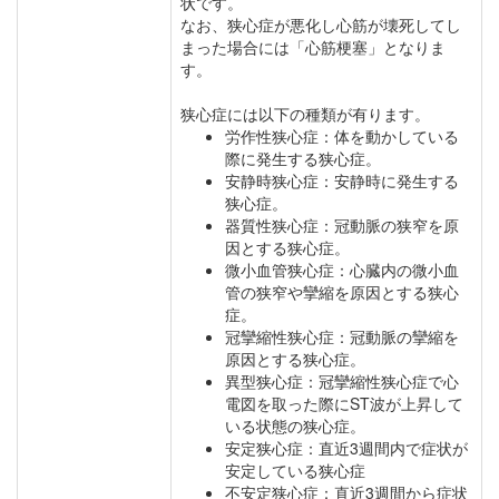
状です。
なお、狭心症が悪化し心筋が壊死してし
まった場合には「心筋梗塞」となりま
す。
狭心症には以下の種類が有ります。
労作性狭心症：体を動かしている
際に発生する狭心症。
安静時狭心症：安静時に発生する
狭心症。
器質性狭心症：冠動脈の狭窄を原
因とする狭心症。
微小血管狭心症：心臓内の微小血
管の狭窄や攣縮を原因とする狭心
症。
冠攣縮性狭心症：冠動脈の攣縮を
原因とする狭心症。
異型狭心症：冠攣縮性狭心症で心
電図を取った際にST波が上昇して
いる状態の狭心症。
安定狭心症：直近3週間内で症状が
安定している狭心症
不安定狭心症：直近3週間から症状