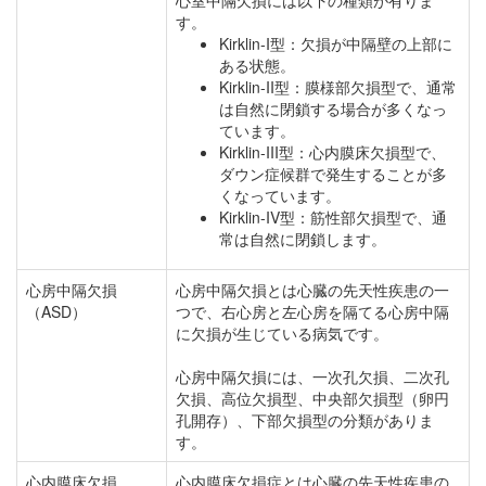
心室中隔欠損には以下の種類が有りま
す。
Kirklin-I型：欠損が中隔壁の上部に
ある状態。
Kirklin-II型：膜様部欠損型で、通常
は自然に閉鎖する場合が多くなっ
ています。
Kirklin-III型：心内膜床欠損型で、
ダウン症候群で発生することが多
くなっています。
Kirklin-IV型：筋性部欠損型で、通
常は自然に閉鎖します。
心房中隔欠損
心房中隔欠損とは心臓の先天性疾患の一
（ASD）
つで、右心房と左心房を隔てる心房中隔
に欠損が生じている病気です。
心房中隔欠損には、一次孔欠損、二次孔
欠損、高位欠損型、中央部欠損型（卵円
孔開存）、下部欠損型の分類がありま
す。
心内膜床欠損
心内膜床欠損症とは心臓の先天性疾患の