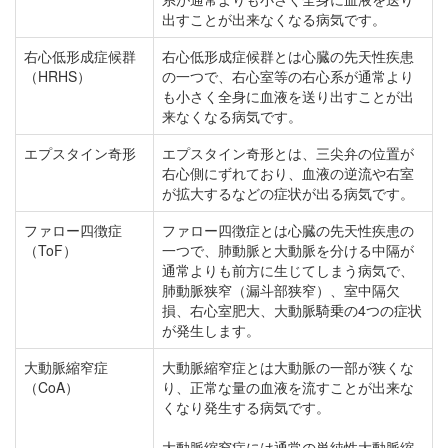
出すことが出来なくなる病気です。
右心低形成症候群
右心低形成症候群とは心臓の先天性疾患
（HRHS）
の一つで、右心室等の右心系が通常より
も小さく全身に血液を送り出すことが出
来なくなる病気です。
エプスタイン奇形
エプスタイン奇形とは、三尖弁の位置が
右心側にずれており、血液の逆流や右室
が拡大するなどの症状が出る病気です。
ファロー四徴症
ファロー四徴症とは心臓の先天性疾患の
（ToF）
一つで、肺動脈と大動脈を分ける中隔が
通常よりも前方に生じてしまう病気で、
肺動脈狭窄（漏斗部狭窄）、室中隔欠
損、右心室肥大、大動脈騎乗の4つの症状
が発生します。
大動脈縮窄症
大動脈縮窄症とは大動脈の一部が狭くな
（CoA）
り、正常な量の血液を流すことが出来な
くなり発生する病気です。
大動脈縮窄症には通常の単純性大動脈縮