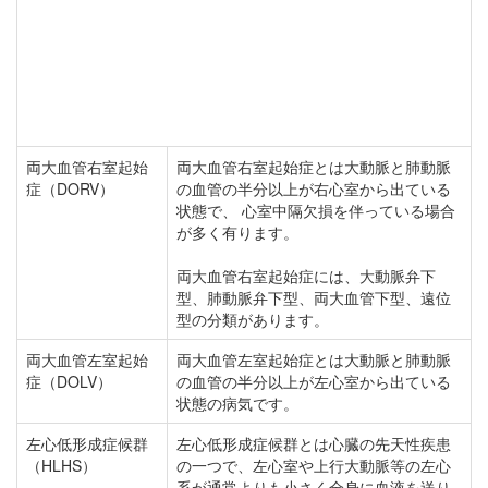
両大血管右室起始
両大血管右室起始症とは大動脈と肺動脈
症（DORV）
の血管の半分以上が右心室から出ている
状態で、 心室中隔欠損を伴っている場合
が多く有ります。
両大血管右室起始症には、大動脈弁下
型、肺動脈弁下型、両大血管下型、遠位
型の分類があります。
両大血管左室起始
両大血管左室起始症とは大動脈と肺動脈
症（DOLV）
の血管の半分以上が左心室から出ている
状態の病気です。
左心低形成症候群
左心低形成症候群とは心臓の先天性疾患
（HLHS）
の一つで、左心室や上行大動脈等の左心
系が通常よりも小さく全身に血液を送り