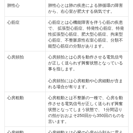
肺性心
肺性心とは肺の疾患による肺循環の障害
から、右心室が肥大する病気です。
心筋症
心筋症とは心機能障害を伴う心筋の疾患
で、 拡張型心筋症、特発性心筋症、特発
性拡張型心筋症、肥大型心筋症、拘束型
心筋症、不整脈原性右室心筋症、分類不
能型心筋症の分類があります。
心房頻拍
心房頻拍とは心房を動作させる電気信号
が正しく送られず興奮状態となっている
事を指します。
心房頻拍には心房粗動や心房細動が含ま
れる場合が有ります。
心房粗動
心房粗動とは不整脈の一種で、心房を動
作させる電気信号が正しく送られず興奮
状態となってしまう状態で、 1分間辺り
の拍がおおよそ250回から350回のものを
言います。
心房細動
心房細動とは心臓の心房が小刻みに震え