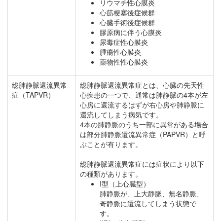
リウマチ性心膜炎
心筋梗塞後症候群
心臓手術後症候群
膠原病に伴う心膜炎
尿毒症性心膜炎
腫瘍性心膜炎
薬物性性心膜炎
総肺静脈還流異常
総肺静脈還流異常症とは、心臓の先天性
症（TAPVR）
心疾患の一つで、通常は肺静脈の4本が左
心房に還流するはずが右心房や肺静脈に
還流してしまう病気です。
4本の肺静脈のうち一部に異常がある場合
は部分肺静脈還流異常症（PAPVR）と呼
ぶことが有ります。
総肺静脈還流異常症には症状により以下
の種類があります。
I型（上心臓型）
肺静脈が、上大静脈、無名静脈、
奇静脈に還流してしまう状態で
す。