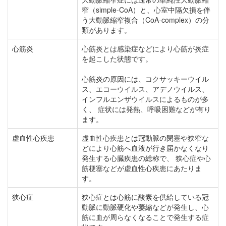
窄（simple-CoA）と、心室中隔欠損を伴
う大動脈縮窄複合（CoA-complex）の分
類があります。
心筋炎
心筋炎とは感染症などにより心筋が炎症
を起こした状態です。
心筋炎の原因には、コクサッキーウイル
ス、エコーウイルス、アデノウイルス、
インフルエンザウイルスによるものが多
く、 症状には発熱、呼吸困難などが有り
ます。
虚血性心疾患
虚血性心疾患とは冠動脈の閉塞や狭窄な
どにより心筋へ血液が行き届かなくなり
発生する心臓疾患の総称で、 狭心症や心
筋梗塞などが虚血性心疾患にあたりま
す。
狭心症
狭心症とは心筋に酸素を供給している冠
動脈に動脈硬化や萎縮などが発生し、心
筋に血が周らなくなることで発生する症