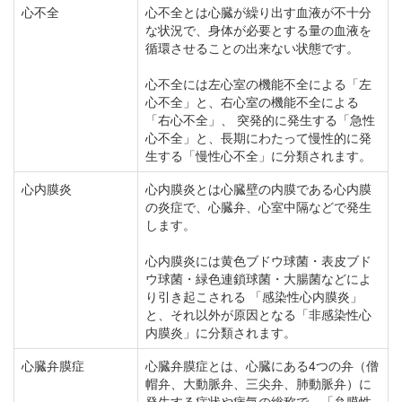
心不全
心不全とは心臓が繰り出す血液が不十分
な状況で、身体が必要とする量の血液を
循環させることの出来ない状態です。
心不全には左心室の機能不全による「左
心不全」と、右心室の機能不全による
「右心不全」、 突発的に発生する「急性
心不全」と、長期にわたって慢性的に発
生する「慢性心不全」に分類されます。
心内膜炎
心内膜炎とは心臓壁の内膜である心内膜
の炎症で、心臓弁、心室中隔などで発生
します。
心内膜炎には黄色ブドウ球菌・表皮ブド
ウ球菌・緑色連鎖球菌・大腸菌などによ
り引き起こされる 「感染性心内膜炎」
と、それ以外が原因となる「非感染性心
内膜炎」に分類されます。
心臓弁膜症
心臓弁膜症とは、心臓にある4つの弁（僧
帽弁、大動脈弁、三尖弁、肺動脈弁）に
発生する症状や病気の総称で、「弁膜性