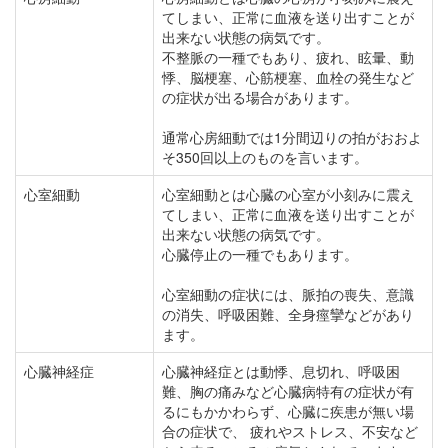
てしまい、正常に血液を送り出すことが
出来ない状態の病気です。
不整脈の一種でもあり、疲れ、眩暈、動
悸、脳梗塞、心筋梗塞、血栓の発生など
の症状が出る場合があります。
通常心房細動では1分間辺りの拍がおおよ
そ350回以上のものを言います。
心室細動
心室細動とは心臓の心室が小刻みに震え
てしまい、正常に血液を送り出すことが
出来ない状態の病気です。
心臓停止の一種でもあります。
心室細動の症状には、脈拍の喪失、意識
の消失、呼吸困難、全身痙攣などがあり
ます。
心臓神経症
心臓神経症とは動悸、息切れ、呼吸困
難、胸の痛みなど心臓病特有の症状が有
るにもかかわらず、心臓に疾患が無い場
合の症状で、 疲れやストレス、不安など