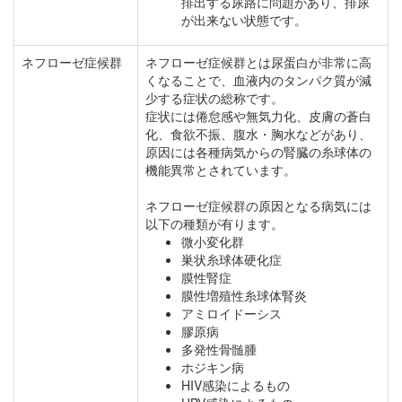
排出する尿路に問題があり、排尿
が出来ない状態です。
ネフローゼ症候群
ネフローゼ症候群とは尿蛋白が非常に高
くなることで、血液内のタンパク質が減
少する症状の総称です。
症状には倦怠感や無気力化、皮膚の蒼白
化、食欲不振、腹水・胸水などがあり、
原因には各種病気からの腎臓の糸球体の
機能異常とされています。
ネフローゼ症候群の原因となる病気には
以下の種類が有ります。
微小変化群
巣状糸球体硬化症
膜性腎症
膜性増殖性糸球体腎炎
アミロイドーシス
膠原病
多発性骨髄腫
ホジキン病
HIV感染によるもの