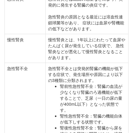
発的に発生する腎臓の炎症です。
急性腎炎の原因となる最近には溶血性連
鎖球菌等があり、 症状には血尿や腎機能
の低下などがあります。
慢性腎炎
慢性腎炎とは、1年以上にわたって血尿や
たんぱく尿が発生している症状で、 急性
腎炎などが悪化して慢性腎炎となること
があります。
急性腎不全
急性腎不全とは突発的腎臓の機能が低下
する症状で、発生場所や原因により以下
の3種類に分類されます。
腎前性急性腎不全：腎臓の血流が
少なくなり腎臓のろ過機能が低下
することで、乏尿（一日の尿の量
が400mL以下）となった状態で
す。
腎性急性腎不全：腎臓の機能自体
が低下しする状態です。
腎後性急性腎不全：腎臓から尿を