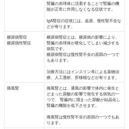
腎臓の糸球体に沈着することで腎臓の機
能が正常に作用しなくなる症状です。
IgA腎症の症状には、血尿、慢性腎不全な
どが有ります。
糖尿病腎症
糖尿病腎症とは、糖尿病の影響により、
糖尿病性腎症
腎臓の糸球体が硬化してしまい減少する
病気です。
糖尿病腎症は慢性腎不全の原因の一つで
もあります。
治療方法にはインスリン等による薬物治
療、人工透析、肝移植などが有ります。
痛風腎
痛風腎とは、通風の影響で体内に発生と
どまった尿酸の影響で発生する病気の一
つで、 腎臓内に溜まった尿酸が結晶化し
腎臓の機能を低下させます。
痛風腎は慢性腎不全の原因の一つでもあ
ります。