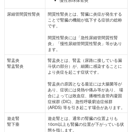
慢性糸球体腎炎
尿細管間質性腎炎
間質性腎炎とは、腎臓に炎症が発生する
ことで腎臓の機能が低下する症状の総称
です。
間質性腎炎には「急性尿細管間質性腎
炎」「慢性尿細管間質性腎炎」等があり
ます。
腎盂炎
腎盂炎とは、腎盂（尿路に接している漏
腎盂腎炎
斗状の部分）が、細菌に感染することに
より炎症を起こす症状です。
腎盂炎の原因となる最近には大腸菌等が
あり、症状には発熱や痛み等があり、 場
合によっては敗血症、播種性血管内凝固
症候群 (DIC)、急性呼吸窮迫症候群
(ARDS) 等を引き起こす場合があります。
遊走腎
遊走腎とは、通常の腎臓の位置よりも
腎下垂
10cm以上も腎臓の位置が下がっている状
態を指します。