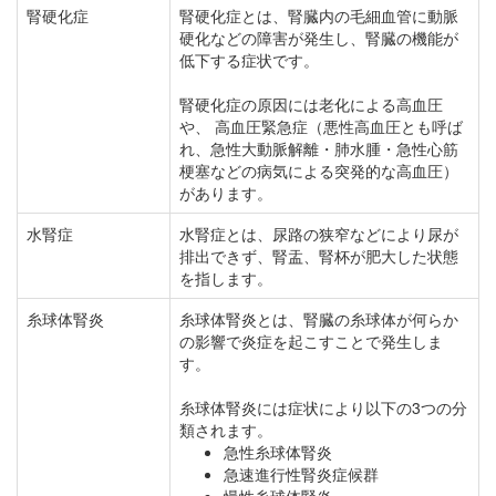
腎硬化症
腎硬化症とは、腎臓内の毛細血管に動脈
硬化などの障害が発生し、腎臓の機能が
低下する症状です。
腎硬化症の原因には老化による高血圧
や、 高血圧緊急症（悪性高血圧とも呼ば
れ、急性大動脈解離・肺水腫・急性心筋
梗塞などの病気による突発的な高血圧）
があります。
水腎症
水腎症とは、尿路の狭窄などにより尿が
排出できず、腎盂、腎杯が肥大した状態
を指します。
糸球体腎炎
糸球体腎炎とは、腎臓の糸球体が何らか
の影響で炎症を起こすことで発生しま
す。
糸球体腎炎には症状により以下の3つの分
類されます。
急性糸球体腎炎
急速進行性腎炎症候群