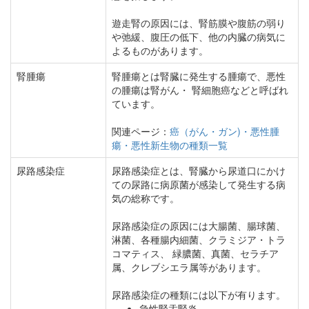
遊走腎の原因には、腎筋膜や腹筋の弱り
や弛緩、腹圧の低下、他の内臓の病気に
よるものがあります。
腎腫瘍
腎腫瘍とは腎臓に発生する腫瘍で、悪性
の腫瘍は腎がん・ 腎細胞癌などと呼ばれ
ています。
関連ページ：
癌（がん・ガン)・悪性腫
瘍・悪性新生物の種類一覧
尿路感染症
尿路感染症とは、腎臓から尿道口にかけ
ての尿路に病原菌が感染して発生する病
気の総称です。
尿路感染症の原因には大腸菌、腸球菌、
淋菌、各種腸内細菌、クラミジア・トラ
コマティス、 緑膿菌、真菌、セラチア
属、クレブシエラ属等があります。
尿路感染症の種類には以下が有ります。
急性腎盂腎炎