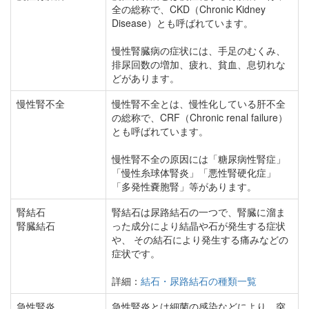
全の総称で、CKD（Chronic Kidney
Disease）とも呼ばれています。
慢性腎臓病の症状には、手足のむくみ、
排尿回数の増加、疲れ、貧血、息切れな
どがあります。
慢性腎不全
慢性腎不全とは、慢性化している肝不全
の総称で、CRF（Chronic renal failure）
とも呼ばれています。
慢性腎不全の原因には「糖尿病性腎症」
「慢性糸球体腎炎」「悪性腎硬化症」
「多発性嚢胞腎」等があります。
腎結石
腎結石は尿路結石の一つで、腎臓に溜ま
腎臓結石
った成分により結晶や石が発生する症状
や、 その結石により発生する痛みなどの
症状です。
詳細：
結石・尿路結石の種類一覧
急性腎炎
急性腎炎とは細菌の感染などにより、突