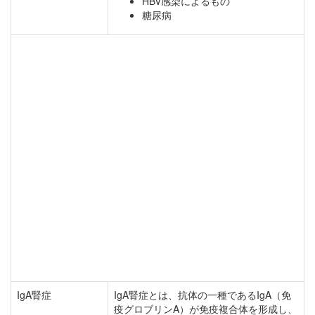
HBV感染によるもの
糖尿病
IgA腎症
IgA腎症とは、抗体の一種であるIgA（免
疫グロブリンA）が免疫複合体を形成し、