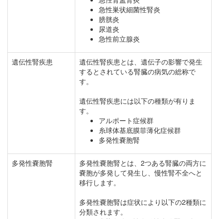
急性巣状細菌性腎炎
膀胱炎
尿道炎
急性前立腺炎
遺伝性腎疾患
遺伝性腎疾患とは、遺伝子の影響で発生
するとされている腎臓の病気の総称で
す。
遺伝性腎疾患には以下の種類が有りま
す。
アルポート症候群
糸球体基底膜菲薄化症候群
多発性嚢胞腎
多発性嚢胞腎
多発性嚢胞腎とは、2つある腎臓の両方に
嚢胞が多発して発生し、慢性腎不全へと
移行します。
多発性嚢胞腎は症状により以下の2種類に
分類されます。