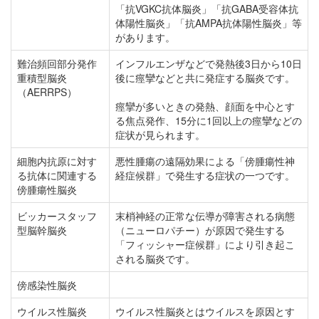
「抗VGKC抗体脳炎」「抗GABA受容体抗
体陽性脳炎」「抗AMPA抗体陽性脳炎」等
があります。
難治頻回部分発作
インフルエンザなどで発熱後3日から10日
重積型脳炎
後に痙攣などと共に発症する脳炎です。
（AERRPS）
痙攣が多いときの発熱、顔面を中心とす
る焦点発作、15分に1回以上の痙攣などの
症状が見られます。
細胞内抗原に対す
悪性腫瘍の遠隔効果による「傍腫瘍性神
る抗体に関連する
経症候群」で発生する症状の一つです。
傍腫瘍性脳炎
ビッカースタッフ
末梢神経の正常な伝導が障害される病態
型脳幹脳炎
（ニューロパチー）が原因で発生する
「フィッシャー症候群」により引き起こ
される脳炎です。
傍感染性脳炎
ウイルス性脳炎
ウイルス性脳炎とはウイルスを原因とす