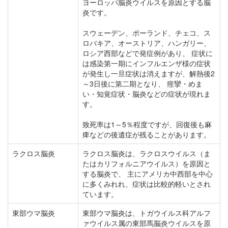
ヨーロッパ脳炎ウイルスを原因とする脳
炎です。
スウェーデン、ポーランド、チェコ、ス
ロバキア、オーストリア、ハンガリー、
ロシア西部などで発症例があり、 症状に
は感染第一期にインフルエンザ様の症状
が発生し一旦症状は消えますが、解熱後2
～3日後に第二期となり、 痙攣・めま
い・知覚症状・脳炎などの症状が現れま
す。
致死率は1～5％程度ですが、回復後も麻
痺などの後遺症が残ることがあります。
ラクロス脳炎
ラクロス脳炎は、ラクロスウイルス（ま
たはカリフォルニアウイルス）を原因と
する脳炎で、 主にアメリカ中西部を中心
に多くみれれ、症状は比較的軽いとされ
ています。
東部ウマ脳炎
東部ウマ脳炎は、トガウイルス科アルフ
ァウイルス属の東部馬脳炎ウイルスを原