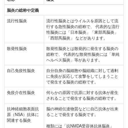
脳炎の総称や定義
流行性脳炎
流行性脳炎とはウイルスを原因として流
行する急性脳炎の総称で、 代表的な流行
性脳炎には「日本脳炎」「東部馬脳炎」
「西部馬脳炎」 などがあります。
散発性脳炎
散発性脳炎とは散発的に発生する脳炎の
総称で、 代表的な散発性脳炎には「単純
ヘルペス脳炎」等があります。
自己免疫性脳炎
自分自身の脳細胞や脳組織に対して過剰
に免疫が反応して攻撃をしてしまうこと
で発生する脳炎の総称です。
免疫介在性脳炎
何らかの原因で抗原に対する抗体が産生
されることで発生する脳炎の総称です。
抗神経細胞表面抗
脳の神経伝達物質などに自己抗体が出来
原（NSA）抗体に
ることで発生する脳炎です。
関連する脳炎
種類には「抗NMDA受容体抗体脳炎」