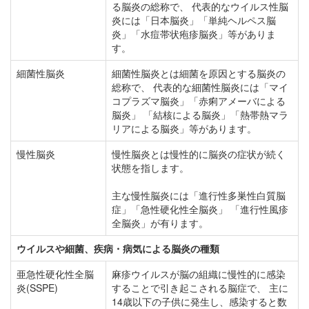
る脳炎の総称で、 代表的なウイルス性脳
炎には「日本脳炎」「単純ヘルペス脳
炎」「水痘帯状疱疹脳炎」等がありま
す。
細菌性脳炎
細菌性脳炎とは細菌を原因とする脳炎の
総称で、 代表的な細菌性脳炎には「マイ
コプラズマ脳炎」「赤痢アメーバによる
脳炎」 「結核による脳炎」「熱帯熱マラ
リアによる脳炎」等があります。
慢性脳炎
慢性脳炎とは慢性的に脳炎の症状が続く
状態を指します。
主な慢性脳炎には「進行性多巣性白質脳
症」「急性硬化性全脳炎」 「進行性風疹
全脳炎」が有ります。
ウイルスや細菌、疾病・病気による脳炎の種類
亜急性硬化性全脳
麻疹ウイルスが脳の組織に慢性的に感染
炎(SSPE)
することで引き起こされる脳症で、 主に
14歳以下の子供に発生し、感染すると数