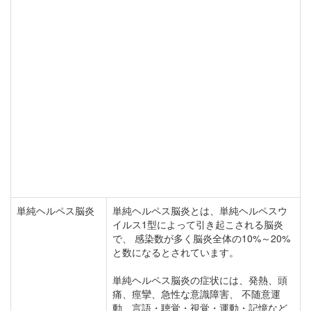
単純ヘルペス脳炎
単純ヘルペス脳炎とは、単純ヘルペスウ
イルス1型によって引き起こされる脳炎
で、 感染数が多く脳炎全体の10%～20%
と数になるとされています。
単純ヘルペス脳炎の症状には、発熱、頭
痛、痙攣、急性な意識障害、 不随意運
動、言語・聴覚・視覚・運動・記憶など