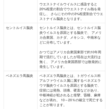
ウエストナイルウイルスに感染すると
20%程度の割合でウエストナイル熱を発
症し、 さらにその中の3%程度割合でウエ
ストナイル脳炎となります。
セントルイス脳炎
セントルイス脳炎とは、セントルイス脳
炎ウイルスを原因とする脳炎で、 アメリ
カ合衆国、カナダ、メキシコ、中南米な
どに分布しています。
かつてはアメリカ合衆国東部で約10年周
期で流行していましたが現在は大流行は
無く、 アメリカ合衆国西部では散発的に
発生しています。
ベネズエラ馬脳炎
ベネズエラ馬脳炎とは、トガウイルス科
アルファウイルス属に属するベネズエラ
ウマ脳炎ウイルスを原因とする脳炎で、
症状には発熱、頭痛、硬直などがあり、
中枢神経が犯されると痙攣、昏睡、麻痺
などが表れ、 10～20％の確立で死亡する
ことが有ります。