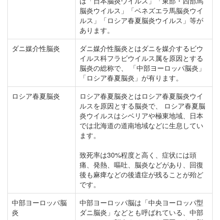
は「日本脳炎ウイルス」「東部・西部馬
脳炎ウイルス」「ベネズエラ馬脳炎ウイ
ルス」「ロシア春夏脳炎ウイルス」等が
あります。
ダニ媒介性脳炎
ダニ媒介性脳炎とはダニを媒介するビウ
イルス科フラビウイルス属を原因とする
脳炎の総称で、 「中部ヨーロッパ脳炎」
「ロシア春夏脳炎」が有ります。
ロシア春夏脳炎
ロシア春夏脳炎とはロシア春夏脳炎ウイ
ルスを原因とする脳炎で、 ロシア春夏脳
炎ウイルスはシベリアや極東地域、日本
では北海道の道南地域などに生息してい
ます。
致死率は30%程度と高く、症状には頭
痛、発熱、嘔吐、脳炎などがあり、回復
後も麻痺などの後遺症が残ることが殆ど
です。
中部ヨーロッパ脳
中部ヨーロッパ脳は「中央ヨーロッパ型
炎
ダニ脳炎」などとも呼ばれている、中部