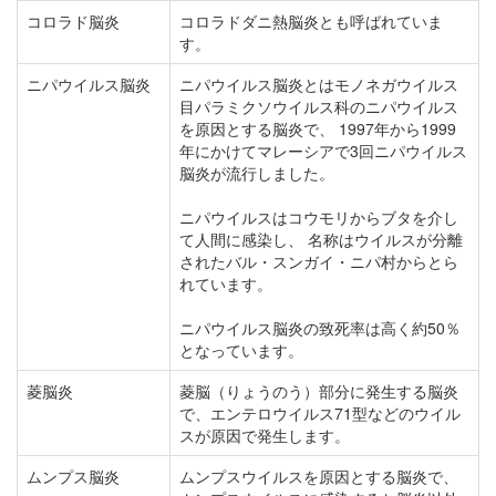
コロラド脳炎
コロラドダニ熱脳炎とも呼ばれていま
す。
ニパウイルス脳炎
ニパウイルス脳炎とはモノネガウイルス
目パラミクソウイルス科のニパウイルス
を原因とする脳炎で、 1997年から1999
年にかけてマレーシアで3回ニパウイルス
脳炎が流行しました。
ニパウイルスはコウモリからブタを介し
て人間に感染し、 名称はウイルスが分離
されたバル・スンガイ・ニパ村からとら
れています。
ニパウイルス脳炎の致死率は高く約50％
となっています。
菱脳炎
菱脳（りょうのう）部分に発生する脳炎
で、エンテロウイルス71型などのウイル
スが原因で発生します。
ムンプス脳炎
ムンプスウイルスを原因とする脳炎で、